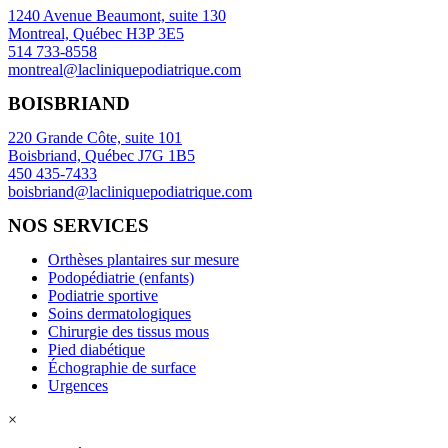
1240 Avenue Beaumont, suite 130
Montreal, Québec H3P 3E5
514 733-8558
montreal@lacliniquepodiatrique.com
BOISBRIAND
220 Grande Côte, suite 101
Boisbriand, Québec J7G 1B5
450 435-7433
boisbriand@lacliniquepodiatrique.com
NOS SERVICES
Orthèses plantaires sur mesure
Podopédiatrie (enfants)
Podiatrie sportive
Soins dermatologiques
Chirurgie des tissus mous
Pied diabétique
Échographie de surface
Urgences
×