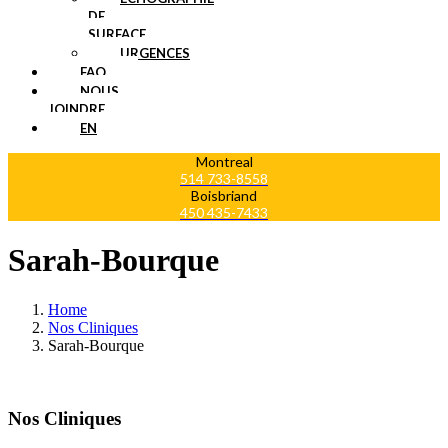
DE
SURFACE
URGENCES
FAQ
NOUS
JOINDRE
EN
Montreal
514 733-8558
Boisbriand
450 435-7433
Sarah-Bourque
Home
Nos Cliniques
Sarah-Bourque
Nos Cliniques