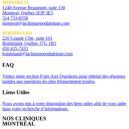
MONTRÉAL
1240 Avenue Beaumont, suite 130
Montreal, Québec H3P 3E5
514 733-8558
montreal@lacliniquepodiatrique.com
BOISBRIAND
220 Grande Côte, suite 101
Boisbriand, Québec J7G 1B5
450 435-7433
boisbriand@lacliniquepodiatrique.com
FAQ
Visitez notre section Foire Aux Questions pour obtenir des réponses
rapides aux questions les plus fréquemment posées.
Liens Utiles
Nous avons mis à votre disposition des liens utiles afin de vous aider
dans votre recherche d’informations.
NOS CLINIQUES
MONTRÉAL