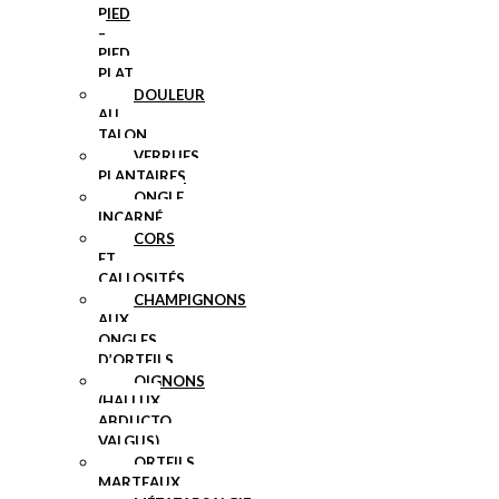
PIED
–
PIED
PLAT
DOULEUR
AU
TALON
VERRUES
PLANTAIRES
ONGLE
INCARNÉ
CORS
ET
CALLOSITÉS
CHAMPIGNONS
AUX
ONGLES
D’ORTEILS
OIGNONS
(HALLUX
ABDUCTO
VALGUS)
ORTEILS
MARTEAUX