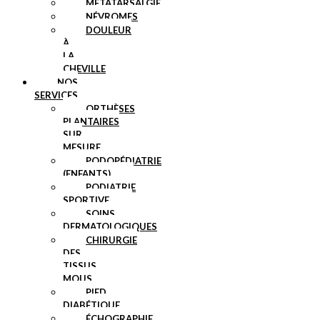
MÉTATARSALGIE
NÉVROMES
DOULEUR
À
LA
CHEVILLE
NOS
SERVICES
ORTHÈSES
PLANTAIRES
SUR
MESURE
PODOPÉDIATRIE
(ENFANTS)
PODIATRIE
SPORTIVE
SOINS
DERMATOLOGIQUES
CHIRURGIE
DES
TISSUS
MOUS
PIED
DIABÉTIQUE
ÉCHOGRAPHIE