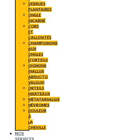
VERRUES
PLANTAIRES
ONGLE
INCARNÉ
CORS
ET
CALLOSITÉS
CHAMPIGNONS
AUX
ONGLES
D’ORTEILS
OIGNONS
(HALLUX
ABDUCTO
VALGUS)
ORTEILS
MARTEAUX
MÉTATARSALGIE
NÉVROMES
DOULEUR
À
LA
CHEVILLE
NOS
SERVICES