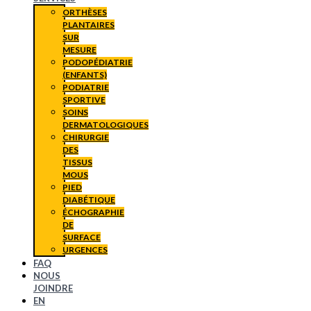
ORTHÈSES
PLANTAIRES
SUR
MESURE
PODOPÉDIATRIE
(ENFANTS)
PODIATRIE
SPORTIVE
SOINS
DERMATOLOGIQUES
CHIRURGIE
DES
TISSUS
MOUS
PIED
DIABÉTIQUE
ÉCHOGRAPHIE
DE
SURFACE
URGENCES
FAQ
NOUS
JOINDRE
EN