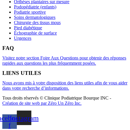
Orthèses plantaires sur mesure
Podopédiatrie (enfants)
Podiatrie sportive
Soins dermatologiques
Chirurgie des tissus mous
Pied diabétique
Échographie de surface
Urgences
FAQ
Visitez notre section Foire Aux Questions pour obtenir des réponses
rapides aux questions les plus fréquemment posées.
LIENS UTILES
Nous avons mis à votre disposition des liens utiles afin de vous aider
dans votre recherche d’informations.
Tous droits réservés © Clinique Podiatrique Bourque INC
-
Création de site web par Zéro Un Zéro Inc.
acebook-
Instagram
f