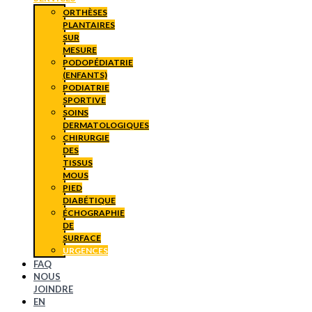
ORTHÈSES
PLANTAIRES
SUR
MESURE
PODOPÉDIATRIE
(ENFANTS)
PODIATRIE
SPORTIVE
SOINS
DERMATOLOGIQUES
CHIRURGIE
DES
TISSUS
MOUS
PIED
DIABÉTIQUE
ÉCHOGRAPHIE
DE
SURFACE
URGENCES
FAQ
NOUS
JOINDRE
EN