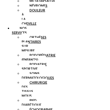
MÉTATARSALGIE
NÉVROMES
DOULEUR
À
LA
CHEVILLE
NOS
SERVICES
ORTHÈSES
PLANTAIRES
SUR
MESURE
PODOPÉDIATRIE
(ENFANTS)
PODIATRIE
SPORTIVE
SOINS
DERMATOLOGIQUES
CHIRURGIE
DES
TISSUS
MOUS
PIED
DIABÉTIQUE
ÉCHOGRAPHIE