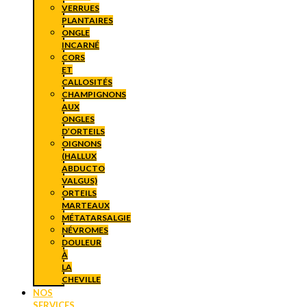
VERRUES
PLANTAIRES
ONGLE
INCARNÉ
CORS
ET
CALLOSITÉS
CHAMPIGNONS
AUX
ONGLES
D’ORTEILS
OIGNONS
(HALLUX
ABDUCTO
VALGUS)
ORTEILS
MARTEAUX
MÉTATARSALGIE
NÉVROMES
DOULEUR
À
LA
CHEVILLE
NOS
SERVICES