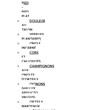
PIED
–
PIED
PLAT
DOULEUR
AU
TALON
VERRUES
PLANTAIRES
ONGLE
INCARNÉ
CORS
ET
CALLOSITÉS
CHAMPIGNONS
AUX
ONGLES
D’ORTEILS
OIGNONS
(HALLUX
ABDUCTO
VALGUS)
ORTEILS
MARTEAUX