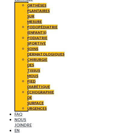
ORTHÈSES
PLANTAIRES
SUR
MESURE
PODOPÉDIATRIE
(ENFANTS)
PODIATRIE
SPORTIVE
SOINS
DERMATOLOGIQUES
CHIRURGIE
DES
TISSUS
MOUS
PIED
DIABÉTIQUE
ÉCHOGRAPHIE
DE
SURFACE
URGENCES
FAQ
NOUS
JOINDRE
EN