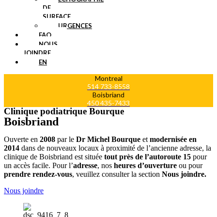
DE
SURFACE
URGENCES
FAQ
NOUS
JOINDRE
EN
Montreal
514 733-8558
Boisbriand
450 435-7433
Clinique podiatrique Bourque
Boisbriand
Ouverte en
2008
par le
Dr Michel Bourque
et
modernisée en
2014
dans de nouveaux locaux à proximité de l’ancienne adresse, la
clinique de Boisbriand est située
tout près de l’autoroute 15
pour
un accès facile. Pour l’
adresse
, nos
heures d’ouverture
ou pour
prendre rendez-vous
, veuillez consulter la section
Nous joindre.
Nous joindre