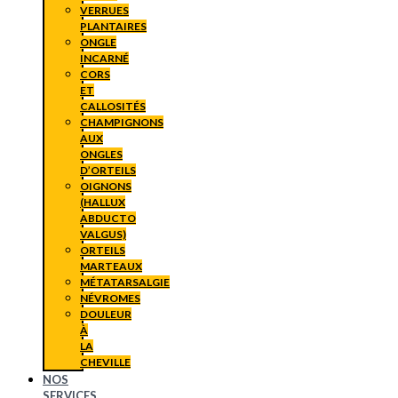
VERRUES
PLANTAIRES
ONGLE
INCARNÉ
CORS
ET
CALLOSITÉS
CHAMPIGNONS
AUX
ONGLES
D’ORTEILS
OIGNONS
(HALLUX
ABDUCTO
VALGUS)
ORTEILS
MARTEAUX
MÉTATARSALGIE
NÉVROMES
DOULEUR
À
LA
CHEVILLE
NOS
SERVICES