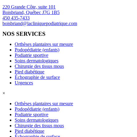
220 Grande Côte, suite 101
Boisbriand, Québec J7G 1B5
450 435-7433
boisbriand@lacliniquepodiatrique.com
NOS SERVICES
Orthèses plantaires sur mesure
Podopédiatrie (enfants)
Podiatrie sportive
Soins dermatologiques
Chirurgie des tissus mous
Pied diabétique
Échographie de surface
Urgences
×
Orthèses plantaires sur mesure
Podopédiatrie (enfants)
Podiatrie sportive
Soins dermatologiques
Chirurgie des tissus mous
Pied diabétique
Échographie de surface