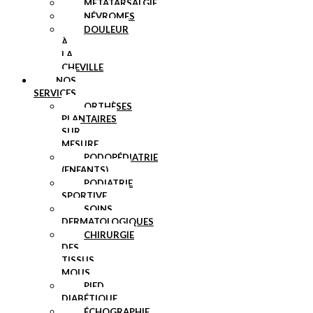
MÉTATARSALGIE
NÉVROMES
DOULEUR
À
LA
CHEVILLE
NOS
SERVICES
ORTHÈSES
PLANTAIRES
SUR
MESURE
PODOPÉDIATRIE
(ENFANTS)
PODIATRIE
SPORTIVE
SOINS
DERMATOLOGIQUES
CHIRURGIE
DES
TISSUS
MOUS
PIED
DIABÉTIQUE
ÉCHOGRAPHIE