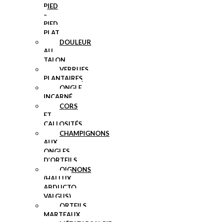
PIED
–
PIED
PLAT
DOULEUR
AU
TALON
VERRUES
PLANTAIRES
ONGLE
INCARNÉ
CORS
ET
CALLOSITÉS
CHAMPIGNONS
AUX
ONGLES
D’ORTEILS
OIGNONS
(HALLUX
ABDUCTO
VALGUS)
ORTEILS
MARTEAUX