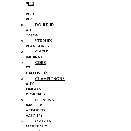
PIED
–
PIED
PLAT
DOULEUR
AU
TALON
VERRUES
PLANTAIRES
ONGLE
INCARNÉ
CORS
ET
CALLOSITÉS
CHAMPIGNONS
AUX
ONGLES
D’ORTEILS
OIGNONS
(HALLUX
ABDUCTO
VALGUS)
ORTEILS
MARTEAUX