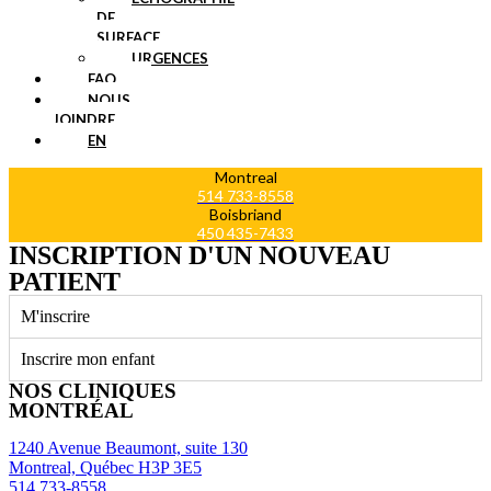
DE
SURFACE
URGENCES
FAQ
NOUS
JOINDRE
EN
Montreal
514 733-8558
Boisbriand
450 435-7433
INSCRIPTION D'UN NOUVEAU
PATIENT
M'inscrire
Inscrire mon enfant
NOS CLINIQUES
MONTRÉAL
1240 Avenue Beaumont, suite 130
Montreal, Québec H3P 3E5
514 733-8558