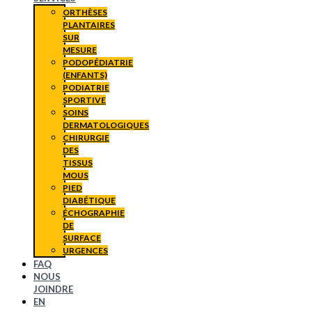
ORTHÈSES
PLANTAIRES
SUR
MESURE
PODOPÉDIATRIE
(ENFANTS)
PODIATRIE
SPORTIVE
SOINS
DERMATOLOGIQUES
CHIRURGIE
DES
TISSUS
MOUS
PIED
DIABÉTIQUE
ÉCHOGRAPHIE
DE
SURFACE
URGENCES
FAQ
NOUS
JOINDRE
EN