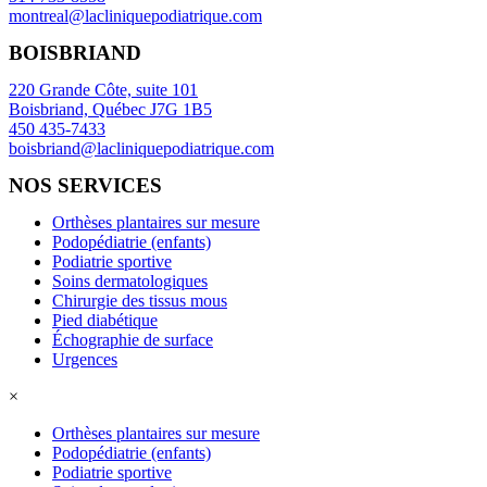
montreal@lacliniquepodiatrique.com
BOISBRIAND
220 Grande Côte, suite 101
Boisbriand, Québec J7G 1B5
450 435-7433
boisbriand@lacliniquepodiatrique.com
NOS SERVICES
Orthèses plantaires sur mesure
Podopédiatrie (enfants)
Podiatrie sportive
Soins dermatologiques
Chirurgie des tissus mous
Pied diabétique
Échographie de surface
Urgences
×
Orthèses plantaires sur mesure
Podopédiatrie (enfants)
Podiatrie sportive