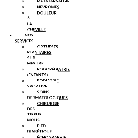
MÉTATARSALGIE
NÉVROMES
DOULEUR
À
LA
CHEVILLE
NOS
SERVICES
ORTHÈSES
PLANTAIRES
SUR
MESURE
PODOPÉDIATRIE
(ENFANTS)
PODIATRIE
SPORTIVE
SOINS
DERMATOLOGIQUES
CHIRURGIE
DES
TISSUS
MOUS
PIED
DIABÉTIQUE
ÉCHOGRAPHIE