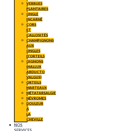
VERRUES
PLANTAIRES
ONGLE
INCARNÉ
CORS
ET
CALLOSITÉS
CHAMPIGNONS
AUX
ONGLES
D’ORTEILS
OIGNONS
(HALLUX
ABDUCTO
VALGUS)
ORTEILS
MARTEAUX
MÉTATARSALGIE
NÉVROMES
DOULEUR
À
LA
CHEVILLE
NOS
SERVICES