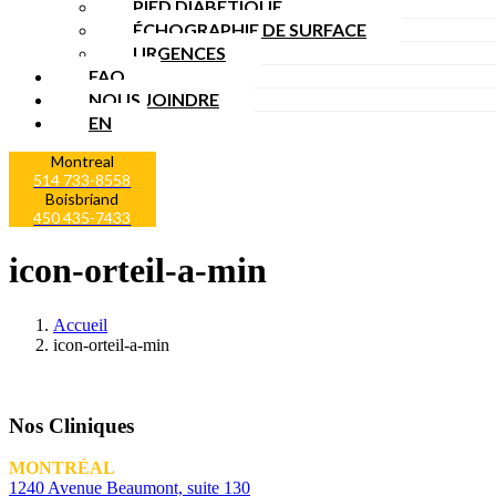
PIED DIABÉTIQUE
ÉCHOGRAPHIE DE SURFACE
URGENCES
FAQ
NOUS JOINDRE
EN
Montreal
514 733-8558
Boisbriand
450 435-7433
icon-orteil-a-min
Accueil
icon-orteil-a-min
Nos Cliniques
MONTRÉAL
1240 Avenue Beaumont, suite 130