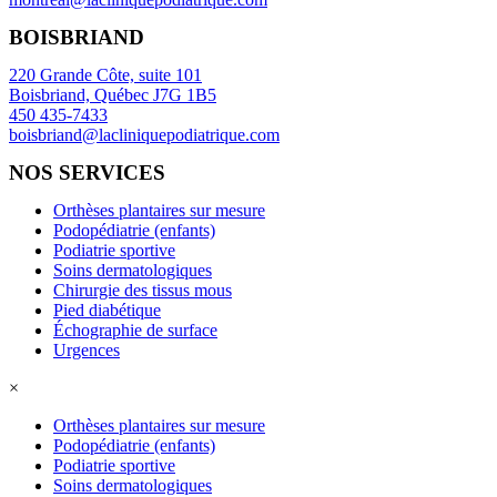
BOISBRIAND
220 Grande Côte, suite 101
Boisbriand, Québec J7G 1B5
450 435-7433
boisbriand@lacliniquepodiatrique.com
NOS SERVICES
Orthèses plantaires sur mesure
Podopédiatrie (enfants)
Podiatrie sportive
Soins dermatologiques
Chirurgie des tissus mous
Pied diabétique
Échographie de surface
Urgences
×
Orthèses plantaires sur mesure
Podopédiatrie (enfants)
Podiatrie sportive
Soins dermatologiques