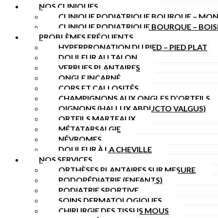
NOS CLINIQUES
CLINIQUE PODIATRIQUE BOURQUE – MON
CLINIQUE PODIATRIQUE BOURQUE – BOI
PROBLÈMES FRÉQUENTS
HYPERPRONATION DU PIED – PIED PLAT
DOULEUR AU TALON
VERRUES PLANTAIRES
ONGLE INCARNÉ
CORS ET CALLOSITÉS
CHAMPIGNONS AUX ONGLES D’ORTEILS
OIGNONS (HALLUX ABDUCTO VALGUS)
ORTEILS MARTEAUX
MÉTATARSALGIE
NÉVROMES
DOULEUR À LA CHEVILLE
NOS SERVICES
ORTHÈSES PLANTAIRES SUR MESURE
PODOPÉDIATRIE (ENFANTS)
PODIATRIE SPORTIVE
SOINS DERMATOLOGIQUES
CHIRURGIE DES TISSUS MOUS