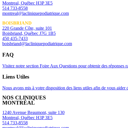
Montreal, Québec H3P 3E5
514 733-8558
montreal@lacliniquepodiatrique.com
BOISBRIAND
220 Grande Côte, suite 101
Boisbriand, Québec J7G 1B5
450 435-7433
boisbriand@lacliniquepodiatrique.com
FAQ
Visitez notre section Foire Aux Questions pour obtenir des réponses 
Liens Utiles
Nous avons mis à votre disposition des liens utiles afin de vous aider
NOS CLINIQUES
MONTRÉAL
1240 Avenue Beaumont, suite 130
Montreal, Québec H3P 3E5
514 733-8558
montreal@lacliniquepodiatrique.com