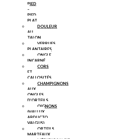
PIED
–
PIED
PLAT
DOULEUR
AU
TALON
VERRUES
PLANTAIRES
ONGLE
INCARNÉ
CORS
ET
CALLOSITÉS
CHAMPIGNONS
AUX
ONGLES
D’ORTEILS
OIGNONS
(HALLUX
ABDUCTO
VALGUS)
ORTEILS
MARTEAUX