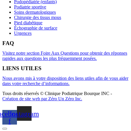
Podopédiatrie (enfants)
Podiatrie sportive
Soins dermatologiques
Chirurgie des tissus mous
Pied diabétique
Échographie de surface
Urgences
FAQ
Visitez notre section Foire Aux Questions pour obtenir des réponses
rapides aux questions les plus fréquemment posées.
LIENS UTILES
Nous avons mis à votre disposition des liens utiles afin de vous aider
dans votre recherche d’informations.
Tous droits réservés © Clinique Podiatrique Bourque INC
-
Création de site web par Zéro Un Zéro Inc.
acebook-
Instagram
f