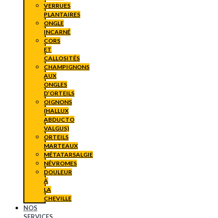
VERRUES
PLANTAIRES
ONGLE
INCARNÉ
CORS
ET
CALLOSITÉS
CHAMPIGNONS
AUX
ONGLES
D’ORTEILS
OIGNONS
(HALLUX
ABDUCTO
VALGUS)
ORTEILS
MARTEAUX
MÉTATARSALGIE
NÉVROMES
DOULEUR
À
LA
CHEVILLE
NOS
SERVICES