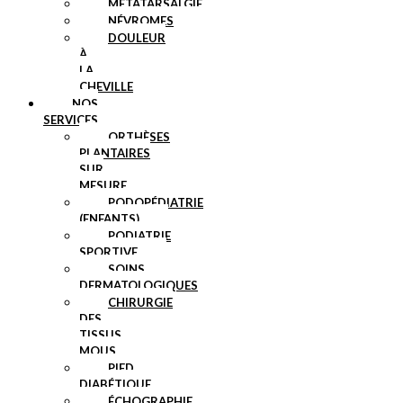
MÉTATARSALGIE
NÉVROMES
DOULEUR
À
LA
CHEVILLE
NOS
SERVICES
ORTHÈSES
PLANTAIRES
SUR
MESURE
PODOPÉDIATRIE
(ENFANTS)
PODIATRIE
SPORTIVE
SOINS
DERMATOLOGIQUES
CHIRURGIE
DES
TISSUS
MOUS
PIED
DIABÉTIQUE
ÉCHOGRAPHIE