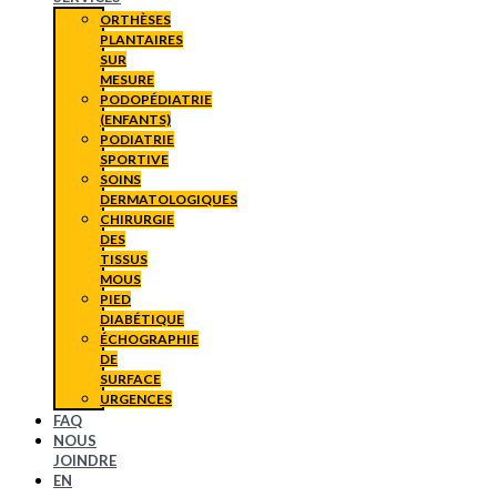
ORTHÈSES
PLANTAIRES
SUR
MESURE
PODOPÉDIATRIE
(ENFANTS)
PODIATRIE
SPORTIVE
SOINS
DERMATOLOGIQUES
CHIRURGIE
DES
TISSUS
MOUS
PIED
DIABÉTIQUE
ÉCHOGRAPHIE
DE
SURFACE
URGENCES
FAQ
NOUS
JOINDRE
EN