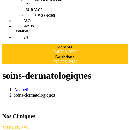
DE
SURFACE
URGENCES
FAQ
NOUS
JOINDRE
EN
Montreal
514 733-8558
Boisbriand
450 435-7433
soins-dermatologiques
Accueil
soins-dermatologiques
Nos Cliniques
MONTRÉAL