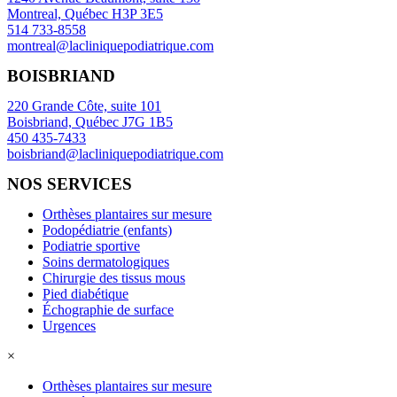
Montreal, Québec H3P 3E5
514 733-8558
montreal@lacliniquepodiatrique.com
BOISBRIAND
220 Grande Côte, suite 101
Boisbriand, Québec J7G 1B5
450 435-7433
boisbriand@lacliniquepodiatrique.com
NOS SERVICES
Orthèses plantaires sur mesure
Podopédiatrie (enfants)
Podiatrie sportive
Soins dermatologiques
Chirurgie des tissus mous
Pied diabétique
Échographie de surface
Urgences
×
Orthèses plantaires sur mesure