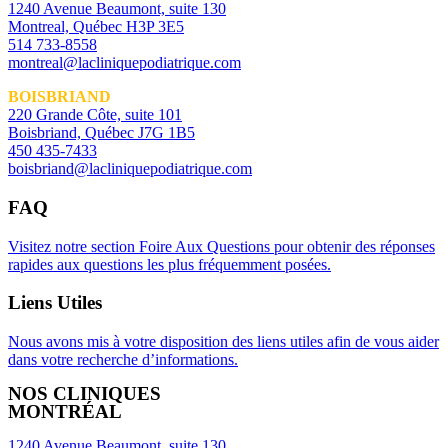
1240 Avenue Beaumont, suite 130
Montreal, Québec H3P 3E5
514 733-8558
montreal@lacliniquepodiatrique.com
BOISBRIAND
220 Grande Côte, suite 101
Boisbriand, Québec J7G 1B5
450 435-7433
boisbriand@lacliniquepodiatrique.com
FAQ
Visitez notre section Foire Aux Questions pour obtenir des réponses
rapides aux questions les plus fréquemment posées.
Liens Utiles
Nous avons mis à votre disposition des liens utiles afin de vous aider
dans votre recherche d’informations.
NOS CLINIQUES
MONTRÉAL
1240 Avenue Beaumont, suite 130