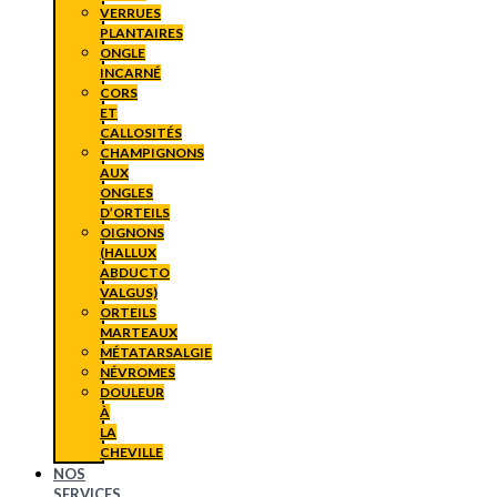
VERRUES
PLANTAIRES
ONGLE
INCARNÉ
CORS
ET
CALLOSITÉS
CHAMPIGNONS
AUX
ONGLES
D’ORTEILS
OIGNONS
(HALLUX
ABDUCTO
VALGUS)
ORTEILS
MARTEAUX
MÉTATARSALGIE
NÉVROMES
DOULEUR
À
LA
CHEVILLE
NOS
SERVICES