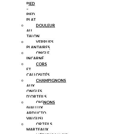
PIED
–
PIED
PLAT
DOULEUR
AU
TALON
VERRUES
PLANTAIRES
ONGLE
INCARNÉ
CORS
ET
CALLOSITÉS
CHAMPIGNONS
AUX
ONGLES
D’ORTEILS
OIGNONS
(HALLUX
ABDUCTO
VALGUS)
ORTEILS
MARTEAUX