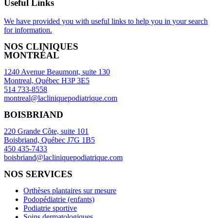
Useful Links
We have provided you with useful links to help you in your search
for information.
NOS CLINIQUES
MONTRÉAL
1240 Avenue Beaumont, suite 130
Montreal, Québec H3P 3E5
514 733-8558
montreal@lacliniquepodiatrique.com
BOISBRIAND
220 Grande Côte, suite 101
Boisbriand, Québec J7G 1B5
450 435-7433
boisbriand@lacliniquepodiatrique.com
NOS SERVICES
Orthèses plantaires sur mesure
Podopédiatrie (enfants)
Podiatrie sportive
Soins dermatologiques