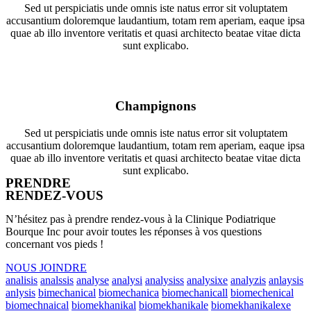
Sed ut perspiciatis unde omnis iste natus error sit voluptatem
accusantium doloremque laudantium, totam rem aperiam, eaque ipsa
quae ab illo inventore veritatis et quasi architecto beatae vitae dicta
sunt explicabo.
Champignons
Sed ut perspiciatis unde omnis iste natus error sit voluptatem
accusantium doloremque laudantium, totam rem aperiam, eaque ipsa
quae ab illo inventore veritatis et quasi architecto beatae vitae dicta
sunt explicabo.
PRENDRE
RENDEZ-VOUS
N’hésitez pas à prendre rendez-vous à la Clinique Podiatrique
Bourque Inc pour avoir toutes les réponses à vos questions
concernant vos pieds !
NOUS JOINDRE
analisis
analssis
analyse
analysi
analysiss
analysixe
analyzis
anlaysis
anlysis
bimechanical
biomechanica
biomechanicall
biomechenical
biomechnaical
biomekhanikal
biomekhanikale
biomekhanikalexe