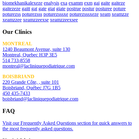
biomekhanikalexeze
enalysis
exa
examm
exm
gai
gaite
gaiteze
gaitezeze
gaitt
gat
gate
giat
giate
postrue
postur
posturee
poture
poturezss
poturezsss
poturezsssxe
poturezsssxeze
xeam
xeamzze
xeamzzee
xeamzzeexse
xeamzzeexsee
Our Clinics
MONTREAL
1240 Beaumont Avenue, suite 130
Montreal, Quebec H3P 3E5
514 733-8558
montreal@lacliniquepodiatrique.com
BOISBRIAND
220 Grande Côte, , suite 101
Boisbriand, Québec J7G 1B5
450 435-7433
boisbriand@lacliniquepodiatrique.com
FAQ
Visit our Frequently Asked Questions section for quick answers to
the most frequently asked questions.