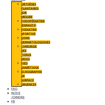
ORTHÈSES
PLANTAIRES
SUR
MESURE
PODOPÉDIATRIE
(ENFANTS)
PODIATRIE
SPORTIVE
SOINS
DERMATOLOGIQUES
CHIRURGIE
DES
TISSUS
MOUS
PIED
DIABÉTIQUE
ÉCHOGRAPHIE
DE
SURFACE
URGENCES
FAQ
NOUS
JOINDRE
FR