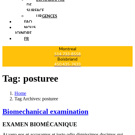
DE
SURFACE
URGENCES
FAQ
NOUS
JOINDRE
FR
Montreal
514 733-8558
Boisbriand
450 435-7433
Tag:
posturee
Home
Tag Archives: posturee
Biomechanical examination
EXAMEN BIOMÉCANIQUE
At vero eos et accusamus et iusto odio dignissimos ducimus qui