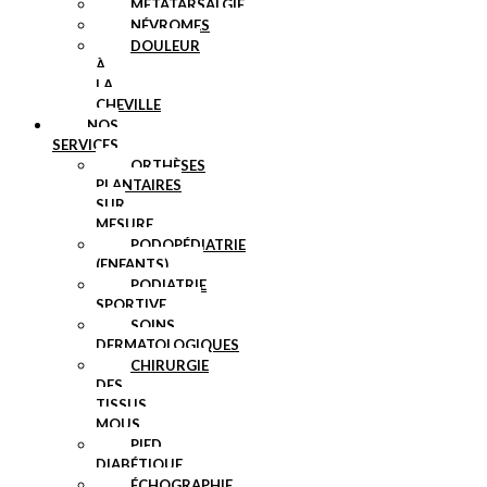
MÉTATARSALGIE
NÉVROMES
DOULEUR
À
LA
CHEVILLE
NOS
SERVICES
ORTHÈSES
PLANTAIRES
SUR
MESURE
PODOPÉDIATRIE
(ENFANTS)
PODIATRIE
SPORTIVE
SOINS
DERMATOLOGIQUES
CHIRURGIE
DES
TISSUS
MOUS
PIED
DIABÉTIQUE
ÉCHOGRAPHIE