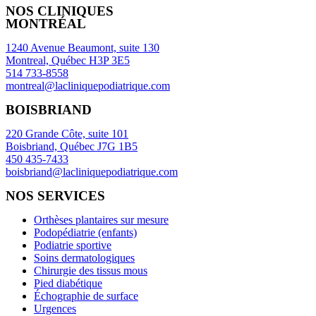
NOS CLINIQUES
MONTRÉAL
1240 Avenue Beaumont, suite 130
Montreal, Québec H3P 3E5
514 733-8558
montreal@lacliniquepodiatrique.com
BOISBRIAND
220 Grande Côte, suite 101
Boisbriand, Québec J7G 1B5
450 435-7433
boisbriand@lacliniquepodiatrique.com
NOS SERVICES
Orthèses plantaires sur mesure
Podopédiatrie (enfants)
Podiatrie sportive
Soins dermatologiques
Chirurgie des tissus mous
Pied diabétique
Échographie de surface
Urgences