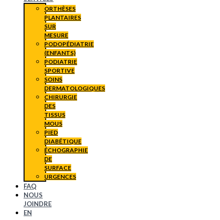
ORTHÈSES
PLANTAIRES
SUR
MESURE
PODOPÉDIATRIE
(ENFANTS)
PODIATRIE
SPORTIVE
SOINS
DERMATOLOGIQUES
CHIRURGIE
DES
TISSUS
MOUS
PIED
DIABÉTIQUE
ÉCHOGRAPHIE
DE
SURFACE
URGENCES
FAQ
NOUS
JOINDRE
EN