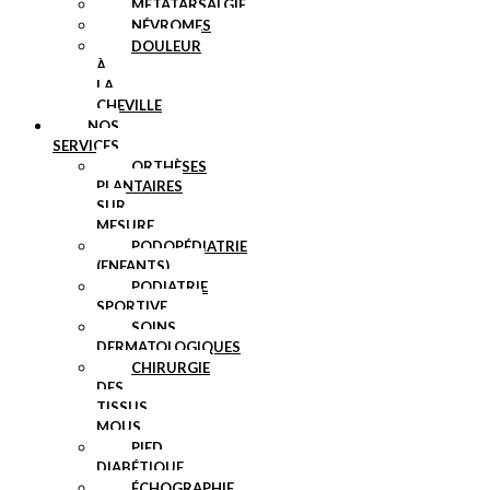
MÉTATARSALGIE
NÉVROMES
DOULEUR
À
LA
CHEVILLE
NOS
SERVICES
ORTHÈSES
PLANTAIRES
SUR
MESURE
PODOPÉDIATRIE
(ENFANTS)
PODIATRIE
SPORTIVE
SOINS
DERMATOLOGIQUES
CHIRURGIE
DES
TISSUS
MOUS
PIED
DIABÉTIQUE
ÉCHOGRAPHIE