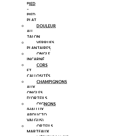
PIED
–
PIED
PLAT
DOULEUR
AU
TALON
VERRUES
PLANTAIRES
ONGLE
INCARNÉ
CORS
ET
CALLOSITÉS
CHAMPIGNONS
AUX
ONGLES
D’ORTEILS
OIGNONS
(HALLUX
ABDUCTO
VALGUS)
ORTEILS
MARTEAUX