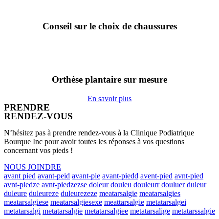
Conseil sur le choix de chaussures
Orthèse plantaire sur mesure
En savoir plus
PRENDRE
RENDEZ-VOUS
N’hésitez pas à prendre rendez-vous à la Clinique Podiatrique
Bourque Inc pour avoir toutes les réponses à vos questions
concernant vos pieds !
NOUS JOINDRE
avant pied
avant-peid
avant-pie
avant-piedd
avent-pied
avnt-pied
avnt-piedze
avnt-piedzezse
doleur
douleu
douleurr
douluer
duleur
duleure
duleureze
duleurezeze
meatarsalgie
meatarsalgies
meatarsalgiese
meatarsalgiesexe
meattarsalgie
metatarsalgei
metatarsalgi
metatarsalgie
metatarsalgiee
metatarsalige
metatarssalgie