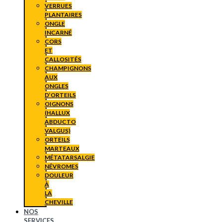
VERRUES
PLANTAIRES
ONGLE
INCARNÉ
CORS
ET
CALLOSITÉS
CHAMPIGNONS
AUX
ONGLES
D’ORTEILS
OIGNONS
(HALLUX
ABDUCTO
VALGUS)
ORTEILS
MARTEAUX
MÉTATARSALGIE
NÉVROMES
DOULEUR
À
LA
CHEVILLE
NOS
SERVICES