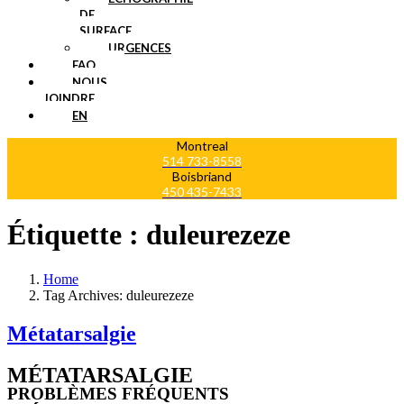
DE
SURFACE
URGENCES
FAQ
NOUS
JOINDRE
EN
Montreal
514 733-8558
Boisbriand
450 435-7433
Étiquette :
duleurezeze
Home
Tag Archives: duleurezeze
Métatarsalgie
MÉTATARSALGIE
PROBLÈMES FRÉQUENTS