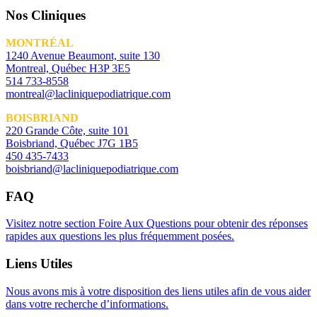
Nos Cliniques
MONTRÉAL
1240 Avenue Beaumont, suite 130
Montreal, Québec H3P 3E5
514 733-8558
montreal@lacliniquepodiatrique.com
BOISBRIAND
220 Grande Côte, suite 101
Boisbriand, Québec J7G 1B5
450 435-7433
boisbriand@lacliniquepodiatrique.com
FAQ
Visitez notre section Foire Aux Questions pour obtenir des réponses
rapides aux questions les plus fréquemment posées.
Liens Utiles
Nous avons mis à votre disposition des liens utiles afin de vous aider
dans votre recherche d’informations.