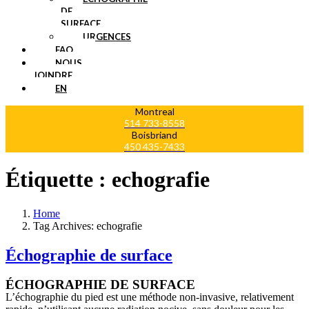
DE
SURFACE
URGENCES
FAQ
NOUS
JOINDRE
EN
Montreal
514 733-8558
Boisbriand
450 435-7433
Étiquette :
echografie
Home
Tag Archives: echografie
Échographie de surface
ÉCHOGRAPHIE DE SURFACE
L’échographie du pied est une méthode non-invasive, relativement