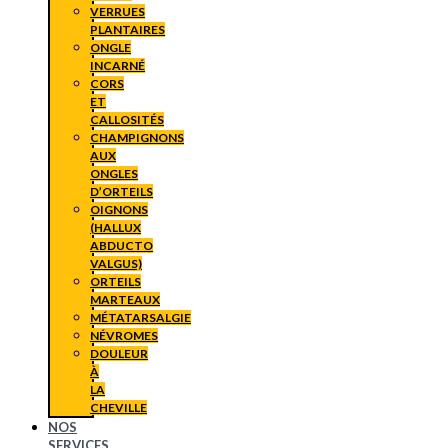
VERRUES
PLANTAIRES
ONGLE
INCARNÉ
CORS
ET
CALLOSITÉS
CHAMPIGNONS
AUX
ONGLES
D’ORTEILS
OIGNONS
(HALLUX
ABDUCTO
VALGUS)
ORTEILS
MARTEAUX
MÉTATARSALGIE
NÉVROMES
DOULEUR
À
LA
CHEVILLE
NOS
SERVICES