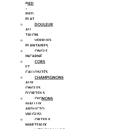
PIED
–
PIED
PLAT
DOULEUR
AU
TALON
VERRUES
PLANTAIRES
ONGLE
INCARNÉ
CORS
ET
CALLOSITÉS
CHAMPIGNONS
AUX
ONGLES
D’ORTEILS
OIGNONS
(HALLUX
ABDUCTO
VALGUS)
ORTEILS
MARTEAUX