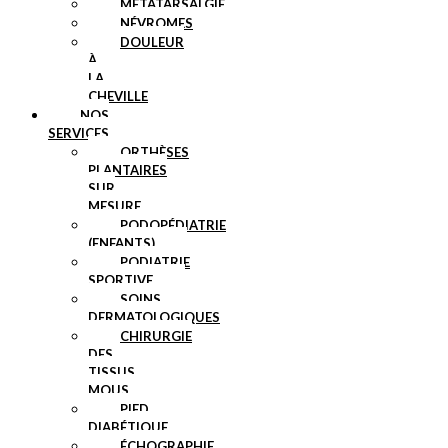
MÉTATARSALGIE
NÉVROMES
DOULEUR
À
LA
CHEVILLE
NOS
SERVICES
ORTHÈSES
PLANTAIRES
SUR
MESURE
PODOPÉDIATRIE
(ENFANTS)
PODIATRIE
SPORTIVE
SOINS
DERMATOLOGIQUES
CHIRURGIE
DES
TISSUS
MOUS
PIED
DIABÉTIQUE
ÉCHOGRAPHIE