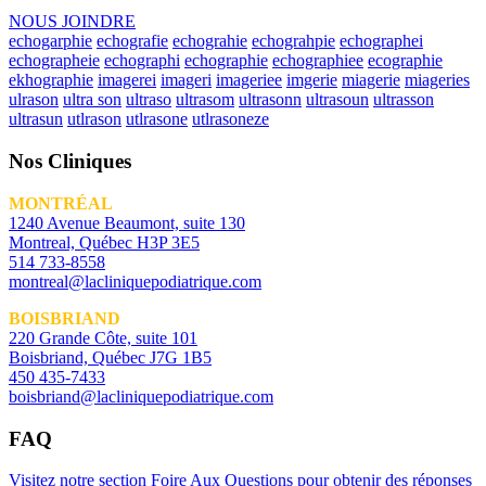
NOUS JOINDRE
echogarphie
echografie
echograhie
echograhpie
echographei
echographeie
echographi
echographie
echographiee
ecographie
ekhographie
imagerei
imageri
imageriee
imgerie
miagerie
miageries
ulrason
ultra son
ultraso
ultrasom
ultrasonn
ultrasoun
ultrasson
ultrasun
utlrason
utlrasone
utlrasoneze
Nos Cliniques
MONTRÉAL
1240 Avenue Beaumont, suite 130
Montreal, Québec H3P 3E5
514 733-8558
montreal@lacliniquepodiatrique.com
BOISBRIAND
220 Grande Côte, suite 101
Boisbriand, Québec J7G 1B5
450 435-7433
boisbriand@lacliniquepodiatrique.com
FAQ
Visitez notre section Foire Aux Questions pour obtenir des réponses