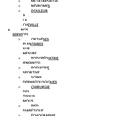
MÉTATARSALGIE
NÉVROMES
DOULEUR
À
LA
CHEVILLE
NOS
SERVICES
ORTHÈSES
PLANTAIRES
SUR
MESURE
PODOPÉDIATRIE
(ENFANTS)
PODIATRIE
SPORTIVE
SOINS
DERMATOLOGIQUES
CHIRURGIE
DES
TISSUS
MOUS
PIED
DIABÉTIQUE
ÉCHOGRAPHIE