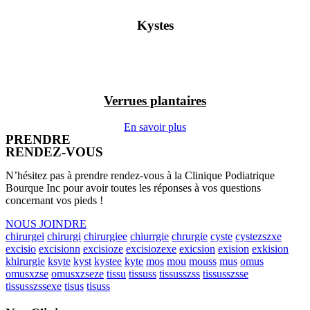
Kystes
Verrues plantaires
En savoir plus
PRENDRE
RENDEZ-VOUS
N’hésitez pas à prendre rendez-vous à la Clinique Podiatrique
Bourque Inc pour avoir toutes les réponses à vos questions
concernant vos pieds !
NOUS JOINDRE
chirurgei
chirurgi
chirurgiee
chiurrgie
chrurgie
cyste
cystezszxe
excisio
excisionn
excisioze
excisiozexe
exicsion
exision
exkision
khirurgie
ksyte
kyst
kystee
kyte
mos
mou
mouss
mus
omus
omusxzse
omusxzseze
tissu
tissuss
tissusszss
tissusszsse
tissusszssexe
tisus
tisuss