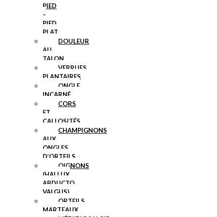
PIED
–
PIED
PLAT
DOULEUR
AU
TALON
VERRUES
PLANTAIRES
ONGLE
INCARNÉ
CORS
ET
CALLOSITÉS
CHAMPIGNONS
AUX
ONGLES
D’ORTEILS
OIGNONS
(HALLUX
ABDUCTO
VALGUS)
ORTEILS
MARTEAUX