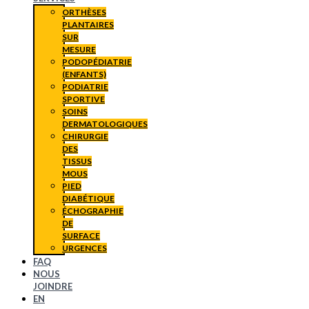
ORTHÈSES
PLANTAIRES
SUR
MESURE
PODOPÉDIATRIE
(ENFANTS)
PODIATRIE
SPORTIVE
SOINS
DERMATOLOGIQUES
CHIRURGIE
DES
TISSUS
MOUS
PIED
DIABÉTIQUE
ÉCHOGRAPHIE
DE
SURFACE
URGENCES
FAQ
NOUS
JOINDRE
EN