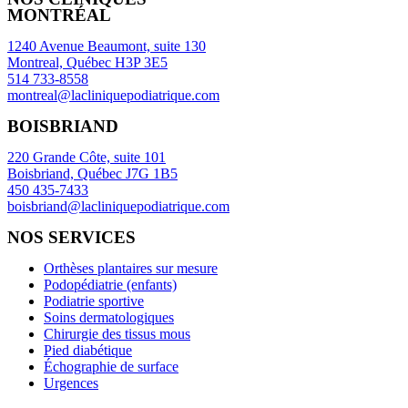
MONTRÉAL
1240 Avenue Beaumont, suite 130
Montreal, Québec H3P 3E5
514 733-8558
montreal@lacliniquepodiatrique.com
BOISBRIAND
220 Grande Côte, suite 101
Boisbriand, Québec J7G 1B5
450 435-7433
boisbriand@lacliniquepodiatrique.com
NOS SERVICES
Orthèses plantaires sur mesure
Podopédiatrie (enfants)
Podiatrie sportive
Soins dermatologiques
Chirurgie des tissus mous
Pied diabétique
Échographie de surface
Urgences