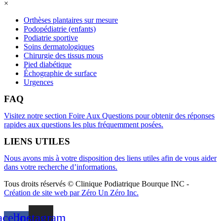
×
Orthèses plantaires sur mesure
Podopédiatrie (enfants)
Podiatrie sportive
Soins dermatologiques
Chirurgie des tissus mous
Pied diabétique
Échographie de surface
Urgences
FAQ
Visitez notre section Foire Aux Questions pour obtenir des réponses
rapides aux questions les plus fréquemment posées.
LIENS UTILES
Nous avons mis à votre disposition des liens utiles afin de vous aider
dans votre recherche d’informations.
Tous droits réservés © Clinique Podiatrique Bourque INC
-
Création de site web par Zéro Un Zéro Inc.
acebook-
Instagram