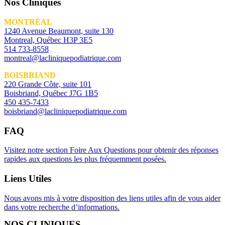
Nos Cliniques
MONTRÉAL
1240 Avenue Beaumont, suite 130
Montreal, Québec H3P 3E5
514 733-8558
montreal@lacliniquepodiatrique.com
BOISBRIAND
220 Grande Côte, suite 101
Boisbriand, Québec J7G 1B5
450 435-7433
boisbriand@lacliniquepodiatrique.com
FAQ
Visitez notre section Foire Aux Questions pour obtenir des réponses
rapides aux questions les plus fréquemment posées.
Liens Utiles
Nous avons mis à votre disposition des liens utiles afin de vous aider
dans votre recherche d’informations.
NOS CLINIQUES