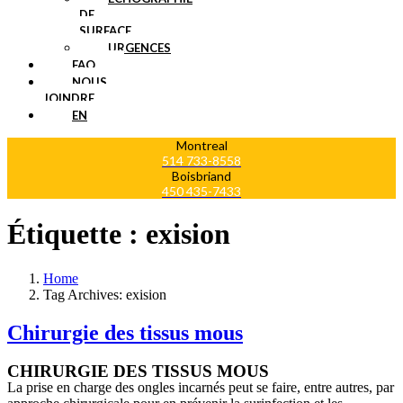
DE
SURFACE
URGENCES
FAQ
NOUS
JOINDRE
EN
Montreal
514 733-8558
Boisbriand
450 435-7433
Étiquette :
exision
Home
Tag Archives: exision
Chirurgie des tissus mous
CHIRURGIE DES TISSUS MOUS
La prise en charge des ongles incarnés peut se faire, entre autres, par