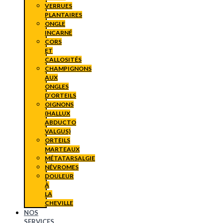
VERRUES
PLANTAIRES
ONGLE
INCARNÉ
CORS
ET
CALLOSITÉS
CHAMPIGNONS
AUX
ONGLES
D’ORTEILS
OIGNONS
(HALLUX
ABDUCTO
VALGUS)
ORTEILS
MARTEAUX
MÉTATARSALGIE
NÉVROMES
DOULEUR
À
LA
CHEVILLE
NOS
SERVICES