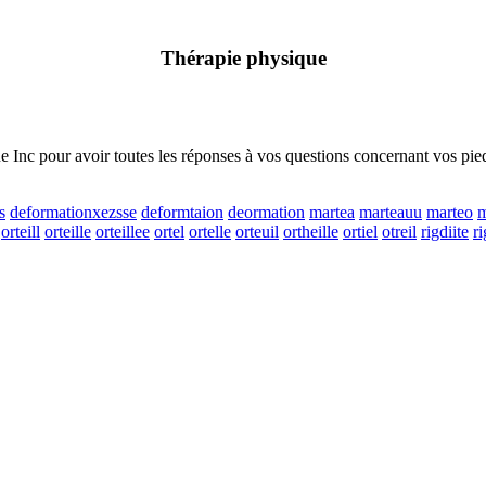
Thérapie physique
 Inc pour avoir toutes les réponses à vos questions concernant vos pied
s
deformationxezsse
deformtaion
deormation
martea
marteauu
marteo
m
orteill
orteille
orteillee
ortel
ortelle
orteuil
ortheille
ortiel
otreil
rigdiite
ri