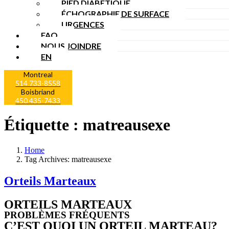
PIED DIABÉTIQUE
ÉCHOGRAPHIE DE SURFACE
URGENCES
FAQ
NOUS JOINDRE
EN
Montreal
514 733-8558
Boisbriand
450 435-7433
Étiquette :
matreausexe
Home
Tag Archives: matreausexe
Orteils Marteaux
ORTEILS MARTEAUX
PROBLÈMES FRÉQUENTS
C’EST QUOI UN ORTEIL MARTEAU?