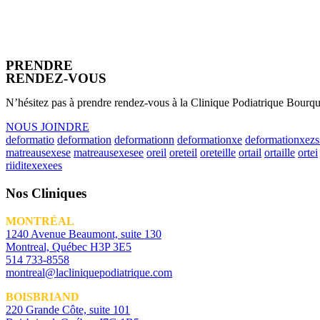
PRENDRE
RENDEZ-VOUS
N’hésitez pas à prendre rendez-vous à la Clinique Podiatrique Bourque
NOUS JOINDRE
deformatio
deformation
deformationn
deformationxe
deformationxezs
matreausexese
matreausexesee
oreil
oreteil
oreteille
ortail
ortaille
ortei
riiditexexees
Nos Cliniques
MONTRÉAL
1240 Avenue Beaumont, suite 130
Montreal, Québec H3P 3E5
514 733-8558
montreal@lacliniquepodiatrique.com
BOISBRIAND
220 Grande Côte, suite 101