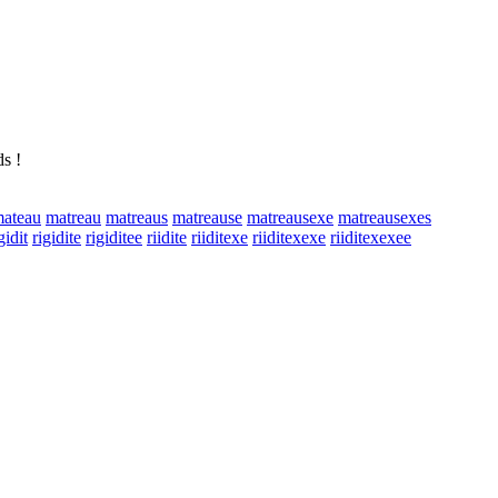
s !
ateau
matreau
matreaus
matreause
matreausexe
matreausexes
gidit
rigidite
rigiditee
riidite
riiditexe
riiditexexe
riiditexexee