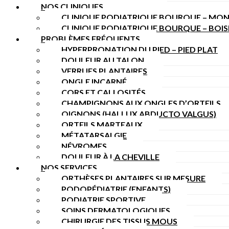
NOS CLINIQUES
CLINIQUE PODIATRIQUE BOURQUE – MON
CLINIQUE PODIATRIQUE BOURQUE – BOI
PROBLÈMES FRÉQUENTS
HYPERPRONATION DU PIED – PIED PLAT
DOULEUR AU TALON
VERRUES PLANTAIRES
ONGLE INCARNÉ
CORS ET CALLOSITÉS
CHAMPIGNONS AUX ONGLES D’ORTEILS
OIGNONS (HALLUX ABDUCTO VALGUS)
ORTEILS MARTEAUX
MÉTATARSALGIE
NÉVROMES
DOULEUR À LA CHEVILLE
NOS SERVICES
ORTHÈSES PLANTAIRES SUR MESURE
PODOPÉDIATRIE (ENFANTS)
PODIATRIE SPORTIVE
SOINS DERMATOLOGIQUES
CHIRURGIE DES TISSUS MOUS