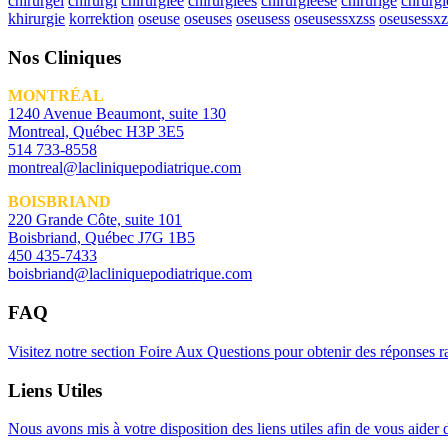
chirurgei
chirurgi
chirurgiee
chirurgiees
chirurgieese
chirurige
chrurgi
khirurgie
korrektion
oseuse
oseuses
oseusess
oseusessxzss
oseusessxz
Nos Cliniques
MONTRÉAL
1240 Avenue Beaumont, suite 130
Montreal, Québec H3P 3E5
514 733-8558
montreal@lacliniquepodiatrique.com
BOISBRIAND
220 Grande Côte, suite 101
Boisbriand, Québec J7G 1B5
450 435-7433
boisbriand@lacliniquepodiatrique.com
FAQ
Visitez notre section Foire Aux Questions pour obtenir des réponses 
Liens Utiles
Nous avons mis à votre disposition des liens utiles afin de vous aider