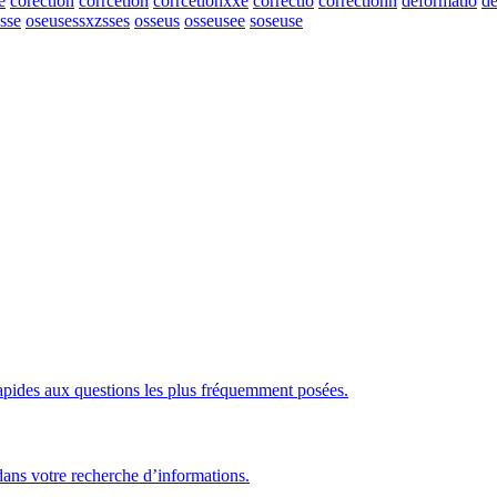
e
corection
corrcetion
corrcetionxxe
correctio
correctionn
deformatio
de
sse
oseusessxzsses
osseus
osseusee
soseuse
rapides aux questions les plus fréquemment posées.
 dans votre recherche d’informations.