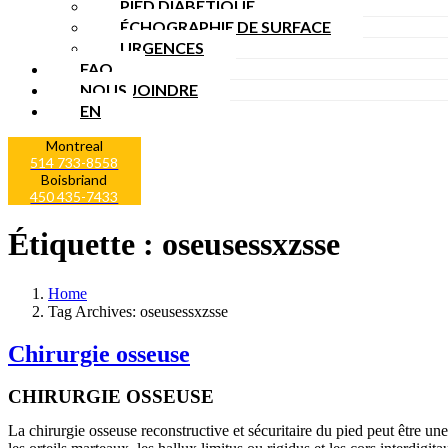
PIED DIABÉTIQUE
ÉCHOGRAPHIE DE SURFACE
URGENCES
FAQ
NOUS JOINDRE
EN
Montreal
514 733-8558
Boisbriand
450 435-7433
Étiquette :
oseusessxzsse
Home
Tag Archives: oseusessxzsse
Chirurgie osseuse
CHIRURGIE OSSEUSE
La chirurgie osseuse reconstructive et sécuritaire du pied peut être un