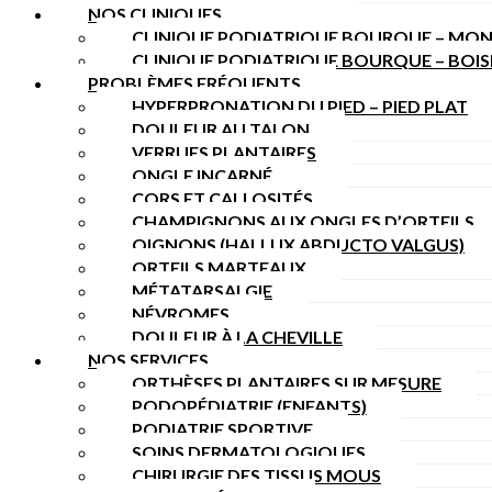
NOS CLINIQUES
CLINIQUE PODIATRIQUE BOURQUE – MON
CLINIQUE PODIATRIQUE BOURQUE – BOI
PROBLÈMES FRÉQUENTS
HYPERPRONATION DU PIED – PIED PLAT
DOULEUR AU TALON
VERRUES PLANTAIRES
ONGLE INCARNÉ
CORS ET CALLOSITÉS
CHAMPIGNONS AUX ONGLES D’ORTEILS
OIGNONS (HALLUX ABDUCTO VALGUS)
ORTEILS MARTEAUX
MÉTATARSALGIE
NÉVROMES
DOULEUR À LA CHEVILLE
NOS SERVICES
ORTHÈSES PLANTAIRES SUR MESURE
PODOPÉDIATRIE (ENFANTS)
PODIATRIE SPORTIVE
SOINS DERMATOLOGIQUES
CHIRURGIE DES TISSUS MOUS