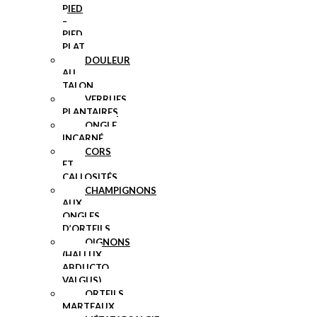
PIED
–
PIED
PLAT
DOULEUR
AU
TALON
VERRUES
PLANTAIRES
ONGLE
INCARNÉ
CORS
ET
CALLOSITÉS
CHAMPIGNONS
AUX
ONGLES
D’ORTEILS
OIGNONS
(HALLUX
ABDUCTO
VALGUS)
ORTEILS
MARTEAUX