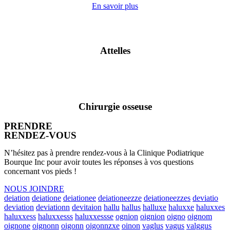
En savoir plus
Attelles
Chirurgie osseuse
PRENDRE
RENDEZ-VOUS
N’hésitez pas à prendre rendez-vous à la Clinique Podiatrique
Bourque Inc pour avoir toutes les réponses à vos questions
concernant vos pieds !
NOUS JOINDRE
deiation
deiatione
deiationee
deiationeezze
deiationeezzes
deviatio
deviation
deviationn
devitaion
hallu
hallus
halluxe
haluxxe
haluxxes
haluxxess
haluxxesss
haluxxessse
ognion
oignion
oigno
oignom
oignone
oignonn
oigonn
oigonnzxe
oinon
vaglus
vagus
valggus