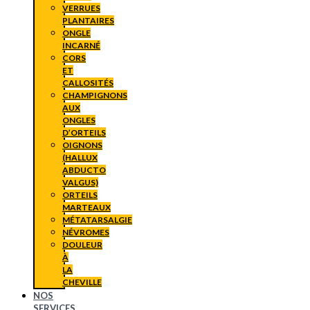
VERRUES
PLANTAIRES
ONGLE
INCARNÉ
CORS
ET
CALLOSITÉS
CHAMPIGNONS
AUX
ONGLES
D’ORTEILS
OIGNONS
(HALLUX
ABDUCTO
VALGUS)
ORTEILS
MARTEAUX
MÉTATARSALGIE
NÉVROMES
DOULEUR
À
LA
CHEVILLE
NOS
SERVICES