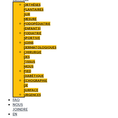
ORTHÈSES
PLANTAIRES
SUR
MESURE
PODOPÉDIATRIE
(ENFANTS)
PODIATRIE
SPORTIVE
SOINS
DERMATOLOGIQUES
CHIRURGIE
DES
TISSUS
MOUS
PIED
DIABÉTIQUE
ÉCHOGRAPHIE
DE
SURFACE
URGENCES
FAQ
NOUS
JOINDRE
EN