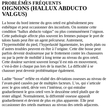
PROBLÈMES FRÉQUENTS
OIGNONS (HALLUX ABDUCTO
VALGUS)
La bosse du bord interne du gros orteil est généralement peu
esthétique et peut occasionner des inconforts. On nomme cette
condition “hallux abducto valgus” ou plus communément l’oignon.
Cette pathologie affecte plus souvent les femmes puisque le port de
talons hauts peut être un agent précurseur. Autrement,
l’hypermobilité du pied, l’hyperlaxité ligamentaire, les pieds plats ou
d’autres troubles peuvent en être à l’origine. Cette dite bosse peut
parfois devenir douloureuse par le frottement contre les chaussures
ou par la perte de mobilité à long terme au niveau du gros orteil.
Cette douleur survient souvent lorsqu’il est mis en mouvement,
c’est-à-dire à chaque pas lors de la marche. La difficulté à se
chausser peut devenir problématique également.
Ladite “bosse” reflète en réalité des déviations osseuses au niveau de
l’avant-pied causées par de multiples facteurs. L’os, qui s’articule
avec le gros orteil, dévie vers l’intérieur, ce qui entraîne
graduellement le gros orteil vers le deuxième orteil plutôt que de
rester alligné. Normalement, la difformité osseuse apparaît
graduellement et devient de plus en plus apparente. Elle peut
occasionner des orteils marteaux au niveau des orteils adjacents.