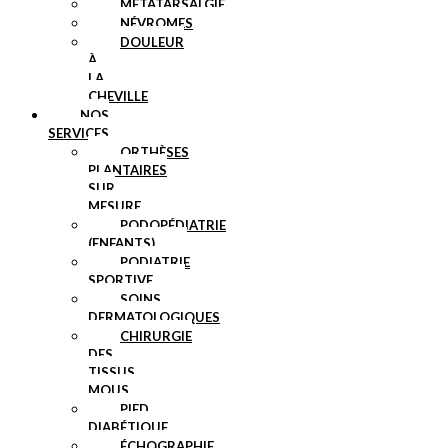
MÉTATARSALGIE
NÉVROMES
DOULEUR
À
LA
CHEVILLE
NOS
SERVICES
ORTHÈSES
PLANTAIRES
SUR
MESURE
PODOPÉDIATRIE
(ENFANTS)
PODIATRIE
SPORTIVE
SOINS
DERMATOLOGIQUES
CHIRURGIE
DES
TISSUS
MOUS
PIED
DIABÉTIQUE
ÉCHOGRAPHIE