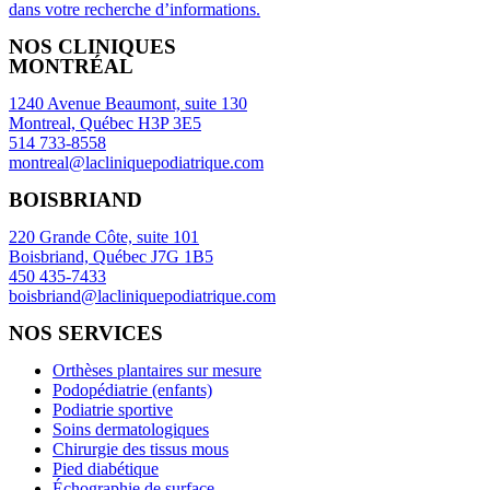
dans votre recherche d’informations.
NOS CLINIQUES
MONTRÉAL
1240 Avenue Beaumont, suite 130
Montreal, Québec H3P 3E5
514 733-8558
montreal@lacliniquepodiatrique.com
BOISBRIAND
220 Grande Côte, suite 101
Boisbriand, Québec J7G 1B5
450 435-7433
boisbriand@lacliniquepodiatrique.com
NOS SERVICES
Orthèses plantaires sur mesure
Podopédiatrie (enfants)
Podiatrie sportive
Soins dermatologiques
Chirurgie des tissus mous
Pied diabétique
Échographie de surface