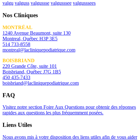
valgu
valguss
valgussse
valgusssee
valgusssees
Nos Cliniques
MONTRÉAL
1240 Avenue Beaumont, suite 130
Montreal, Québec H3P 3E5
514 733-8558
montreal@lacliniquepodiatrique.com
BOISBRIAND
220 Grande Côte, suite 101
Boisbriand, Québec J7G 1B5
450 435-7433
boisbriand@lacliniquepodiatrique.com
FAQ
Visitez notre section Foire Aux Questions pour obtenir des réponses
rapides aux questions les plus fréquemment posées.
Liens Utiles
Nous avons mis à votre disposition des liens utiles afin de vous aider