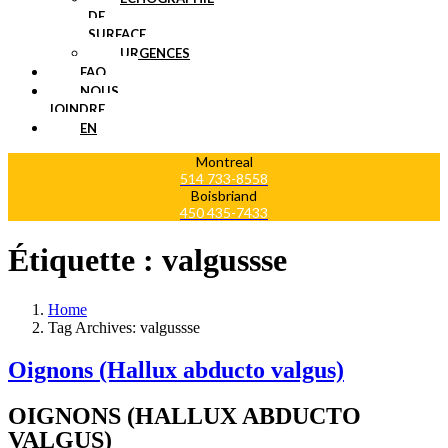
DE
SURFACE
URGENCES
FAQ
NOUS
JOINDRE
EN
Montreal
514 733-8558
Boisbriand
450 435-7433
Étiquette :
valgussse
Home
Tag Archives: valgussse
Oignons (Hallux abducto valgus)
OIGNONS (HALLUX ABDUCTO
VALGUS)