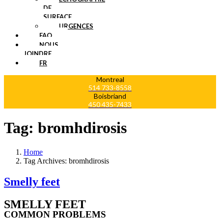
DE
SURFACE
URGENCES
FAQ
NOUS
JOINDRE
FR
Montreal
514 733-8558
Boisbriand
450 435-7433
Tag:
bromhdirosis
Home
Tag Archives: bromhdirosis
Smelly feet
SMELLY FEET
COMMON PROBLEMS