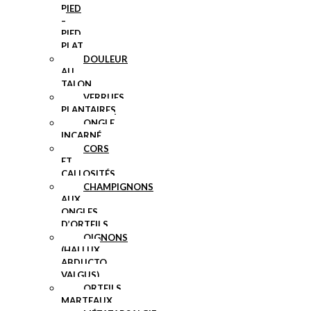
PIED
–
PIED
PLAT
DOULEUR
AU
TALON
VERRUES
PLANTAIRES
ONGLE
INCARNÉ
CORS
ET
CALLOSITÉS
CHAMPIGNONS
AUX
ONGLES
D’ORTEILS
OIGNONS
(HALLUX
ABDUCTO
VALGUS)
ORTEILS
MARTEAUX