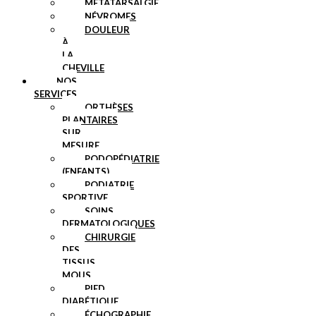
MÉTATARSALGIE
NÉVROMES
DOULEUR
À
LA
CHEVILLE
NOS
SERVICES
ORTHÈSES
PLANTAIRES
SUR
MESURE
PODOPÉDIATRIE
(ENFANTS)
PODIATRIE
SPORTIVE
SOINS
DERMATOLOGIQUES
CHIRURGIE
DES
TISSUS
MOUS
PIED
DIABÉTIQUE
ÉCHOGRAPHIE