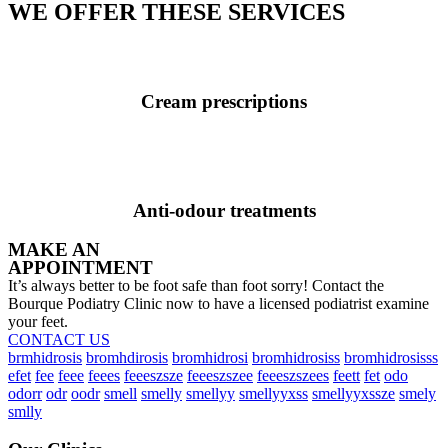
WE OFFER THESE SERVICES
Cream prescriptions
Anti-odour treatments
MAKE AN
APPOINTMENT
It’s always better to be foot safe than foot sorry! Contact the
Bourque Podiatry Clinic now to have a licensed podiatrist examine
your feet.
CONTACT US
brmhidrosis
bromhdirosis
bromhidrosi
bromhidrosiss
bromhidrosisss
efet
fee
feee
feees
feeeszsze
feeeszszee
feeeszszees
feett
fet
odo
odorr
odr
oodr
smell
smelly
smellyy
smellyyxss
smellyyxssze
smely
smlly