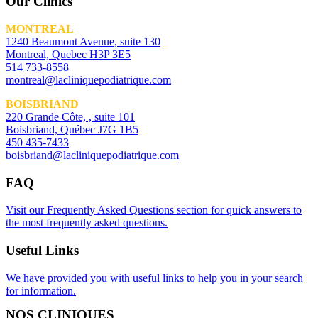
Our Clinics
MONTREAL
1240 Beaumont Avenue, suite 130
Montreal, Quebec H3P 3E5
514 733-8558
montreal@lacliniquepodiatrique.com
BOISBRIAND
220 Grande Côte, , suite 101
Boisbriand, Québec J7G 1B5
450 435-7433
boisbriand@lacliniquepodiatrique.com
FAQ
Visit our Frequently Asked Questions section for quick answers to
the most frequently asked questions.
Useful Links
We have provided you with useful links to help you in your search
for information.
NOS CLINIQUES