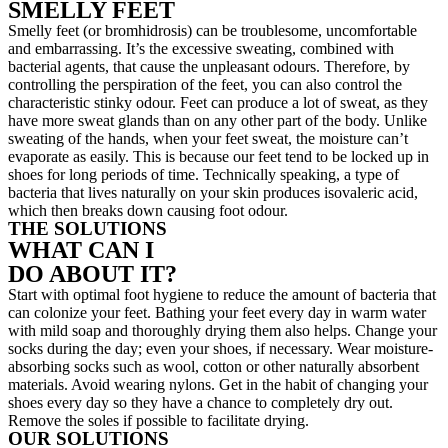
SMELLY FEET
Smelly feet (or bromhidrosis) can be troublesome, uncomfortable
and embarrassing. It’s the excessive sweating, combined with
bacterial agents, that cause the unpleasant odours. Therefore, by
controlling the perspiration of the feet, you can also control the
characteristic stinky odour. Feet can produce a lot of sweat, as they
have more sweat glands than on any other part of the body. Unlike
sweating of the hands, when your feet sweat, the moisture can’t
evaporate as easily. This is because our feet tend to be locked up in
shoes for long periods of time. Technically speaking, a type of
bacteria that lives naturally on your skin produces isovaleric acid,
which then breaks down causing foot odour.
THE SOLUTIONS
WHAT CAN I
DO ABOUT IT?
Start with optimal foot hygiene to reduce the amount of bacteria that
can colonize your feet. Bathing your feet every day in warm water
with mild soap and thoroughly drying them also helps. Change your
socks during the day; even your shoes, if necessary. Wear moisture-
absorbing socks such as wool, cotton or other naturally absorbent
materials. Avoid wearing nylons. Get in the habit of changing your
shoes every day so they have a chance to completely dry out.
Remove the soles if possible to facilitate drying.
OUR SOLUTIONS