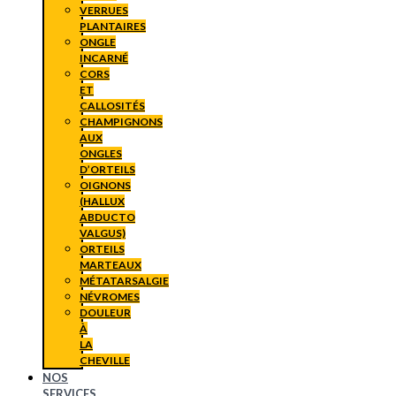
VERRUES
PLANTAIRES
ONGLE
INCARNÉ
CORS
ET
CALLOSITÉS
CHAMPIGNONS
AUX
ONGLES
D’ORTEILS
OIGNONS
(HALLUX
ABDUCTO
VALGUS)
ORTEILS
MARTEAUX
MÉTATARSALGIE
NÉVROMES
DOULEUR
À
LA
CHEVILLE
NOS
SERVICES