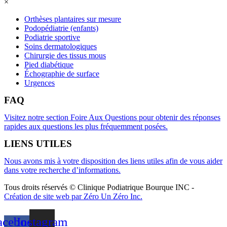
×
Orthèses plantaires sur mesure
Podopédiatrie (enfants)
Podiatrie sportive
Soins dermatologiques
Chirurgie des tissus mous
Pied diabétique
Échographie de surface
Urgences
FAQ
Visitez notre section Foire Aux Questions pour obtenir des réponses
rapides aux questions les plus fréquemment posées.
LIENS UTILES
Nous avons mis à votre disposition des liens utiles afin de vous aider
dans votre recherche d’informations.
Tous droits réservés © Clinique Podiatrique Bourque INC
-
Création de site web par Zéro Un Zéro Inc.
acebook-
Instagram