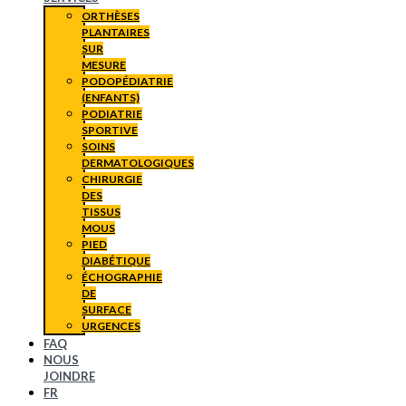
ORTHÈSES
PLANTAIRES
SUR
MESURE
PODOPÉDIATRIE
(ENFANTS)
PODIATRIE
SPORTIVE
SOINS
DERMATOLOGIQUES
CHIRURGIE
DES
TISSUS
MOUS
PIED
DIABÉTIQUE
ÉCHOGRAPHIE
DE
SURFACE
URGENCES
FAQ
NOUS
JOINDRE
FR