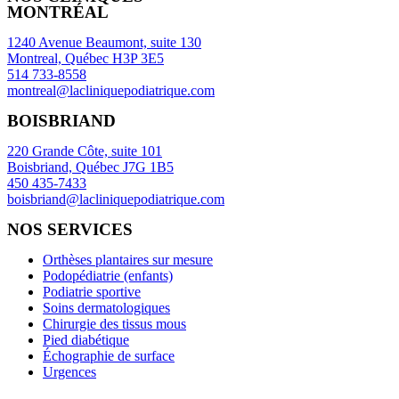
MONTRÉAL
1240 Avenue Beaumont, suite 130
Montreal, Québec H3P 3E5
514 733-8558
montreal@lacliniquepodiatrique.com
BOISBRIAND
220 Grande Côte, suite 101
Boisbriand, Québec J7G 1B5
450 435-7433
boisbriand@lacliniquepodiatrique.com
NOS SERVICES
Orthèses plantaires sur mesure
Podopédiatrie (enfants)
Podiatrie sportive
Soins dermatologiques
Chirurgie des tissus mous
Pied diabétique
Échographie de surface
Urgences