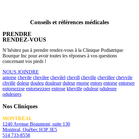
Conseils et références médicales
PRENDRE
RENDEZ-VOUS
N’hésitez pas à prendre rendez-vous à la Clinique Podiatrique
Bourque Inc pour avoir toutes les réponses à vos questions
concernant vos pieds !
NOUS JOINDRE
antorse
chevile
chevilee
chevilel
chevill
cheville
chevillee
chevvile
chville
doleur
douleu
douleurr
duleur
enorse
entors
entorse
entorsee
entorsezzse
entorsezzses
entrose
kheville
oduleur
oduleure
oduleures
Nos Cliniques
MONTRÉAL
1240 Avenue Beaumont, suite 130
Montreal, Québec H3P 3E5
514 733-8558