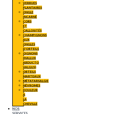
VERRUES
PLANTAIRES
ONGLE
INCARNÉ
CORS
ET
CALLOSITÉS
CHAMPIGNONS
AUX
ONGLES
D’ORTEILS
OIGNONS
(HALLUX
ABDUCTO
VALGUS)
ORTEILS
MARTEAUX
MÉTATARSALGIE
NÉVROMES
DOULEUR
À
LA
CHEVILLE
NOS
SERVICES