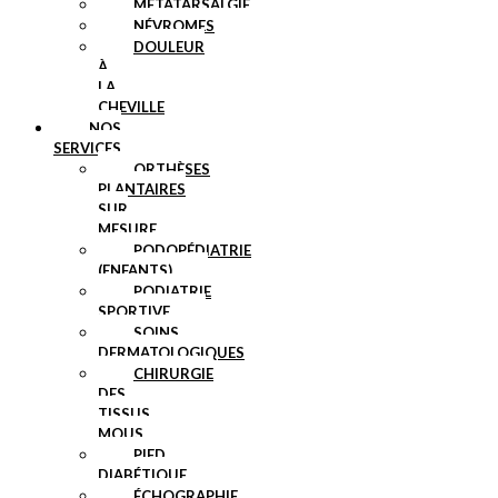
MÉTATARSALGIE
NÉVROMES
DOULEUR
À
LA
CHEVILLE
NOS
SERVICES
ORTHÈSES
PLANTAIRES
SUR
MESURE
PODOPÉDIATRIE
(ENFANTS)
PODIATRIE
SPORTIVE
SOINS
DERMATOLOGIQUES
CHIRURGIE
DES
TISSUS
MOUS
PIED
DIABÉTIQUE
ÉCHOGRAPHIE