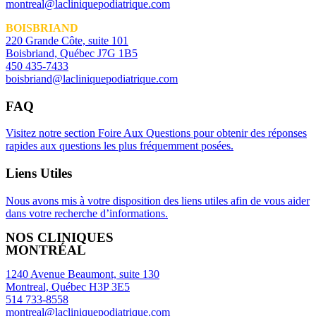
montreal@lacliniquepodiatrique.com
BOISBRIAND
220 Grande Côte, suite 101
Boisbriand, Québec J7G 1B5
450 435-7433
boisbriand@lacliniquepodiatrique.com
FAQ
Visitez notre section Foire Aux Questions pour obtenir des réponses
rapides aux questions les plus fréquemment posées.
Liens Utiles
Nous avons mis à votre disposition des liens utiles afin de vous aider
dans votre recherche d’informations.
NOS CLINIQUES
MONTRÉAL
1240 Avenue Beaumont, suite 130
Montreal, Québec H3P 3E5
514 733-8558
montreal@lacliniquepodiatrique.com