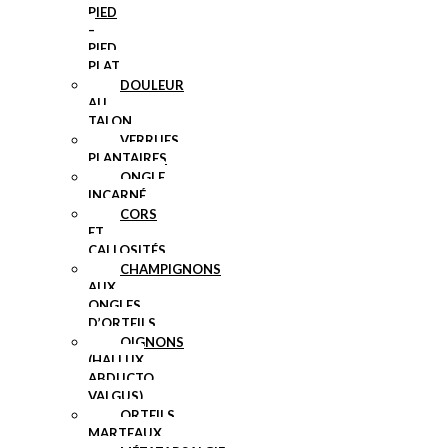
PIED
–
PIED
PLAT
DOULEUR
AU
TALON
VERRUES
PLANTAIRES
ONGLE
INCARNÉ
CORS
ET
CALLOSITÉS
CHAMPIGNONS
AUX
ONGLES
D’ORTEILS
OIGNONS
(HALLUX
ABDUCTO
VALGUS)
ORTEILS
MARTEAUX