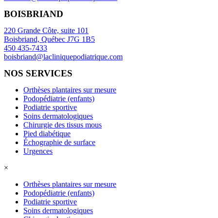
BOISBRIAND
220 Grande Côte, suite 101
Boisbriand, Québec J7G 1B5
450 435-7433
boisbriand@lacliniquepodiatrique.com
NOS SERVICES
Orthèses plantaires sur mesure
Podopédiatrie (enfants)
Podiatrie sportive
Soins dermatologiques
Chirurgie des tissus mous
Pied diabétique
Échographie de surface
Urgences
×
Orthèses plantaires sur mesure
Podopédiatrie (enfants)
Podiatrie sportive
Soins dermatologiques