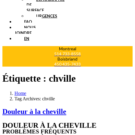
DE
SURFACE
URGENCES
FAQ
NOUS
JOINDRE
EN
Montreal
514 733-8558
Boisbriand
450 435-7433
Étiquette :
chville
Home
Tag Archives: chville
Douleur à la cheville
DOULEUR À LA CHEVILLE
PROBLÈMES FRÉQUENTS