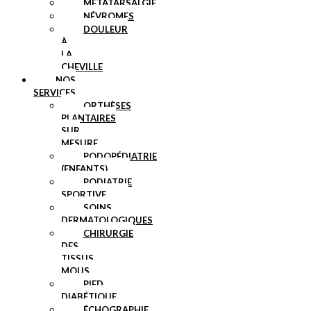
MÉTATARSALGIE
NÉVROMES
DOULEUR
À
LA
CHEVILLE
NOS
SERVICES
ORTHÈSES
PLANTAIRES
SUR
MESURE
PODOPÉDIATRIE
(ENFANTS)
PODIATRIE
SPORTIVE
SOINS
DERMATOLOGIQUES
CHIRURGIE
DES
TISSUS
MOUS
PIED
DIABÉTIQUE
ÉCHOGRAPHIE