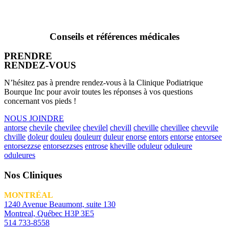
Conseils et références médicales
PRENDRE
RENDEZ-VOUS
N’hésitez pas à prendre rendez-vous à la Clinique Podiatrique
Bourque Inc pour avoir toutes les réponses à vos questions
concernant vos pieds !
NOUS JOINDRE
antorse
chevile
chevilee
chevilel
chevill
cheville
chevillee
chevvile
chville
doleur
douleu
douleurr
duleur
enorse
entors
entorse
entorsee
entorsezzse
entorsezzses
entrose
kheville
oduleur
oduleure
oduleures
Nos Cliniques
MONTRÉAL
1240 Avenue Beaumont, suite 130
Montreal, Québec H3P 3E5
514 733-8558