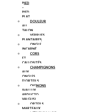
PIED
–
PIED
PLAT
DOULEUR
AU
TALON
VERRUES
PLANTAIRES
ONGLE
INCARNÉ
CORS
ET
CALLOSITÉS
CHAMPIGNONS
AUX
ONGLES
D’ORTEILS
OIGNONS
(HALLUX
ABDUCTO
VALGUS)
ORTEILS
MARTEAUX