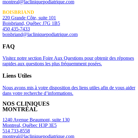
montreal@lacliniquepodiatrique.com
BOISBRIAND
220 Grande Côte, suite 101
Boisbriand, Québec J7G 1B5
450 435-7433
boisbriand@lacliniquepodiatrique.com
FAQ
Visitez notre section Foire Aux Questions pour obtenir des réponses
rapides aux questions les plus fréquemment posées.
Liens Utiles
Nous avons mis à votre disposition des liens utiles afin de vous aider
dans votre recherche d’informations.
NOS CLINIQUES
MONTRÉAL
1240 Avenue Beaumont, suite 130
Montreal, Québec H3P 3E5
514 733-8558
montreal@lacliniquepodiatrique.com