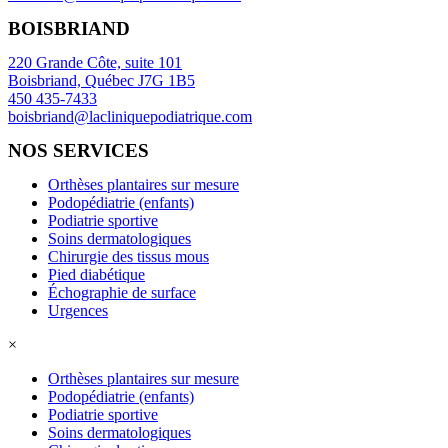
BOISBRIAND
220 Grande Côte, suite 101
Boisbriand, Québec J7G 1B5
450 435-7433
boisbriand@lacliniquepodiatrique.com
NOS SERVICES
Orthèses plantaires sur mesure
Podopédiatrie (enfants)
Podiatrie sportive
Soins dermatologiques
Chirurgie des tissus mous
Pied diabétique
Échographie de surface
Urgences
×
Orthèses plantaires sur mesure
Podopédiatrie (enfants)
Podiatrie sportive
Soins dermatologiques