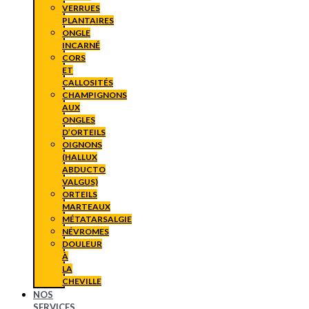
VERRUES
PLANTAIRES
ONGLE
INCARNÉ
CORS
ET
CALLOSITÉS
CHAMPIGNONS
AUX
ONGLES
D’ORTEILS
OIGNONS
(HALLUX
ABDUCTO
VALGUS)
ORTEILS
MARTEAUX
MÉTATARSALGIE
NÉVROMES
DOULEUR
À
LA
CHEVILLE
NOS
SERVICES