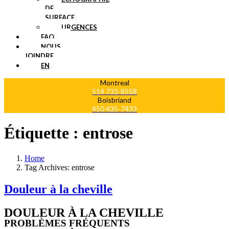
DE
SURFACE
URGENCES
FAQ
NOUS
JOINDRE
EN
Montreal
514 733-8558
Boisbriand
450 435-7433
Étiquette :
entrose
Home
Tag Archives: entrose
Douleur à la cheville
DOULEUR À LA CHEVILLE
PROBLÈMES FRÉQUENTS