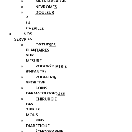
MÉTATARSALGIE
NÉVROMES
DOULEUR
À
LA
CHEVILLE
NOS
SERVICES
ORTHÈSES
PLANTAIRES
SUR
MESURE
PODOPÉDIATRIE
(ENFANTS)
PODIATRIE
SPORTIVE
SOINS
DERMATOLOGIQUES
CHIRURGIE
DES
TISSUS
MOUS
PIED
DIABÉTIQUE
ÉCHOGRAPHIE