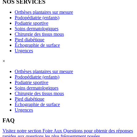
NOS SERVICES
Orthèses plantaires sur mesure
Podopédiatrie (enfants)
Podiatrie sportive
Soins dermatologiques
Chirurgie des tissus mous
Pied diabétique
Échographie de surface
Urgences
×
Orthèses plantaires sur mesure
Podopédiatrie (enfants)
Podiatrie sportive
Soins dermatologiques
Chirurgie des tissus mous
Pied diabétique
Échographie de surface
Urgences
FAQ
Visitez notre section Foire Aux Questions pour obtenir des réponses
rapides aux questions les plus fréquemment posées.