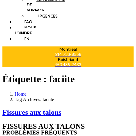
DE
SURFACE
URGENCES
FAQ
NOUS
JOINDRE
EN
Montreal
514 733-8558
Boisbriand
450 435-7433
Étiquette :
faciite
Home
Tag Archives: faciite
Fissures aux talons
FISSURES AUX TALONS
PROBLÈMES FRÉQUENTS