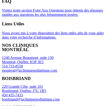
FAQ
Visitez notre section Foire Aux Questions pour obtenir des réponses
rapides aux questions les plus fréquemment posées.
Liens Utiles
Nous avons mis à votre disposition des liens utiles afin de vous aider
dans votre recherche d’informations.
NOS CLINIQUES
MONTRÉAL
1240 Avenue Beaumont, suite 130
Montreal, Québec H3P 3E5
514 733-8558
montreal@lacliniquepodiatrique.com
BOISBRIAND
220 Grande Côte, suite 101
Boisbriand, Québec J7G 1B5
450 435-7433
boisbriand@lacliniquepodiatrique.com