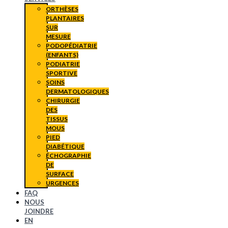
ORTHÈSES
PLANTAIRES
SUR
MESURE
PODOPÉDIATRIE
(ENFANTS)
PODIATRIE
SPORTIVE
SOINS
DERMATOLOGIQUES
CHIRURGIE
DES
TISSUS
MOUS
PIED
DIABÉTIQUE
ÉCHOGRAPHIE
DE
SURFACE
URGENCES
FAQ
NOUS
JOINDRE
EN