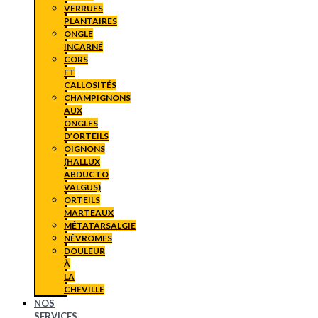
VERRUES
PLANTAIRES
ONGLE
INCARNÉ
CORS
ET
CALLOSITÉS
CHAMPIGNONS
AUX
ONGLES
D’ORTEILS
OIGNONS
(HALLUX
ABDUCTO
VALGUS)
ORTEILS
MARTEAUX
MÉTATARSALGIE
NÉVROMES
DOULEUR
À
LA
CHEVILLE
NOS
SERVICES