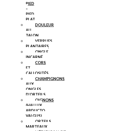
PIED
–
PIED
PLAT
DOULEUR
AU
TALON
VERRUES
PLANTAIRES
ONGLE
INCARNÉ
CORS
ET
CALLOSITÉS
CHAMPIGNONS
AUX
ONGLES
D’ORTEILS
OIGNONS
(HALLUX
ABDUCTO
VALGUS)
ORTEILS
MARTEAUX