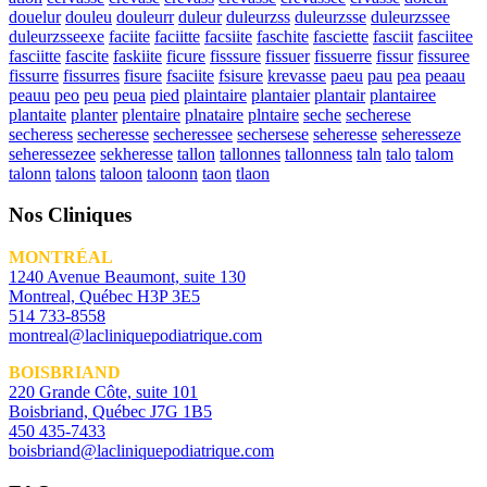
douelur
douleu
douleurr
duleur
duleurzss
duleurzsse
duleurzssee
duleurzsseexe
faciite
faciitte
facsiite
faschite
fasciette
fasciit
fasciitee
fasciitte
fascite
faskiite
ficure
fisssure
fissuer
fissuerre
fissur
fissuree
fissurre
fissurres
fisure
fsaciite
fsisure
krevasse
paeu
pau
pea
peaau
peauu
peo
peu
peua
pied
plaintaire
plantaier
plantair
plantairee
plantaite
planter
plentaire
plnataire
plntaire
seche
secherese
secheress
secheresse
secheressee
sechersese
seheresse
seheresseze
seheressezee
sekheresse
tallon
tallonnes
tallonness
taln
talo
talom
talonn
talons
taloon
taloonn
taon
tlaon
Nos Cliniques
MONTRÉAL
1240 Avenue Beaumont, suite 130
Montreal, Québec H3P 3E5
514 733-8558
montreal@lacliniquepodiatrique.com
BOISBRIAND
220 Grande Côte, suite 101
Boisbriand, Québec J7G 1B5
450 435-7433
boisbriand@lacliniquepodiatrique.com