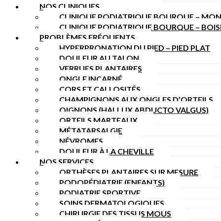
NOS CLINIQUES
CLINIQUE PODIATRIQUE BOURQUE – MON
CLINIQUE PODIATRIQUE BOURQUE – BOI
PROBLÈMES FRÉQUENTS
HYPERPRONATION DU PIED – PIED PLAT
DOULEUR AU TALON
VERRUES PLANTAIRES
ONGLE INCARNÉ
CORS ET CALLOSITÉS
CHAMPIGNONS AUX ONGLES D’ORTEILS
OIGNONS (HALLUX ABDUCTO VALGUS)
ORTEILS MARTEAUX
MÉTATARSALGIE
NÉVROMES
DOULEUR À LA CHEVILLE
NOS SERVICES
ORTHÈSES PLANTAIRES SUR MESURE
PODOPÉDIATRIE (ENFANTS)
PODIATRIE SPORTIVE
SOINS DERMATOLOGIQUES
CHIRURGIE DES TISSUS MOUS