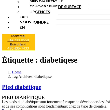
PIED DIABÉTIQUE
ÉCHOGRAPHIE DE SURFACE
URGENCES
FAQ
NOUS JOINDRE
EN
Montreal
514 733-8558
Boisbriand
450 435-7433
Étiquette :
diabetiqese
Home
Tag Archives: diabetiqese
Pied diabétique
PIED DIABÉTIQUE
Les pieds du diabétique sont fortement à risque de développer des lésio
et de ses complications sont fondamentaux chez ce type de clientèle.