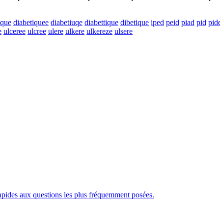
ique
diabetiquee
diabetiuqe
diabettique
dibetique
iped
peid
piad
pid
pid
e
ulceree
ulcree
ulere
ulkere
ulkereze
ulsere
rapides aux questions les plus fréquemment posées.