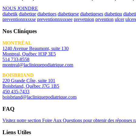
NOUS JOINDRE
diabetik
diabetiqe
diabetiqes
diabetiqese
diabetiqeses
diabetiqu
diabet
preventionnxsxse
preventionnxsxsee
prevetnion
prvention
ulcer
ulcer
Nos Cliniques
MONTRÉAL
1240 Avenue Beaumont, suite 130
Montreal, Québec H3P 3E5
514 733-8558
montreal@lacliniquepodiatrique.com
BOISBRIAND
220 Grande Côte, suite 101
Boisbriand, Québec J7G 1B5
450 435-7433
boisbriand@lacliniquepodiatrique.com
FAQ
Visitez notre section Foire Aux Questions pour obtenir des réponses 
Liens Utiles