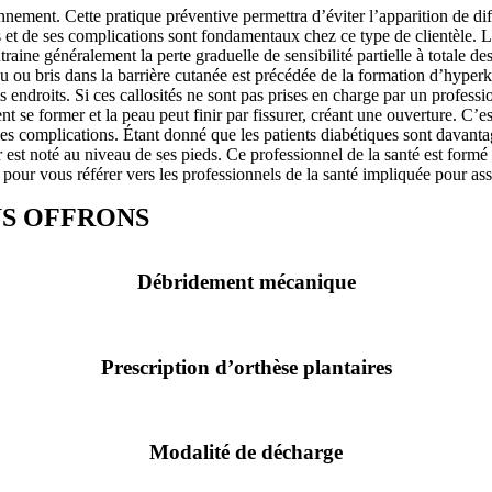
ennement. Cette pratique préventive permettra d’éviter l’apparition de di
ons et de ses complications sont fondamentaux chez ce type de clientèle. L
traine généralement la perte graduelle de sensibilité partielle à totale 
eau ou bris dans la barrière cutanée est précédée de la formation d’hype
s endroits. Si ces callosités ne sont pas prises en charge par un professi
 se former et la peau peut finir par fissurer, créant une ouverture. C’es
les complications. Étant donné que les patients diabétiques sont davantag
r est noté au niveau de ses pieds. Ce professionnel de la santé est formé
et pour vous référer vers les professionnels de la santé impliquée pour as
US OFFRONS
Débridement mécanique
Prescription d’orthèse plantaires
Modalité de décharge