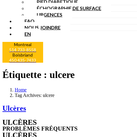
PIED DIABÉTIQUE
ÉCHOGRAPHIE DE SURFACE
URGENCES
FAQ
NOUS JOINDRE
EN
Montreal
514 733-8558
Boisbriand
450 435-7433
Étiquette :
ulcere
Home
Tag Archives: ulcere
Ulcères
ULCÈRES
PROBLÈMES FRÉQUENTS
ULCÈRES