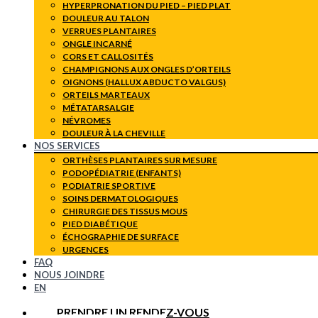
HYPERPRONATION DU PIED – PIED PLAT
DOULEUR AU TALON
VERRUES PLANTAIRES
ONGLE INCARNÉ
CORS ET CALLOSITÉS
CHAMPIGNONS AUX ONGLES D’ORTEILS
OIGNONS (HALLUX ABDUCTO VALGUS)
ORTEILS MARTEAUX
MÉTATARSALGIE
NÉVROMES
DOULEUR À LA CHEVILLE
NOS SERVICES
ORTHÈSES PLANTAIRES SUR MESURE
PODOPÉDIATRIE (ENFANTS)
PODIATRIE SPORTIVE
SOINS DERMATOLOGIQUES
CHIRURGIE DES TISSUS MOUS
PIED DIABÉTIQUE
ÉCHOGRAPHIE DE SURFACE
URGENCES
FAQ
NOUS JOINDRE
EN
PRENDRE UN RENDEZ-VOUS