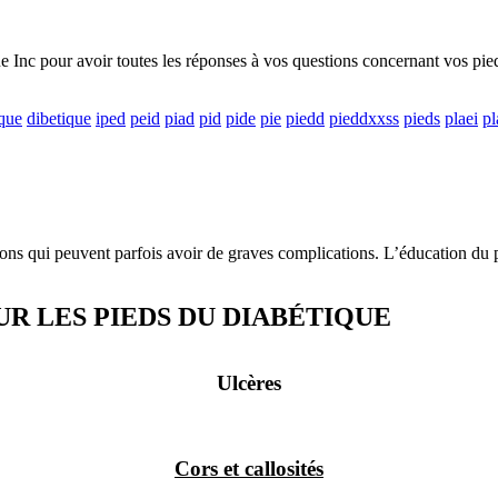
 Inc pour avoir toutes les réponses à vos questions concernant vos pied
ique
dibetique
iped
peid
piad
pid
pide
pie
piedd
pieddxxss
pieds
plaei
pl
ns qui peuvent parfois avoir de graves complications. L’éducation du pat
 LES PIEDS DU DIABÉTIQUE
Ulcères
Cors et callosités