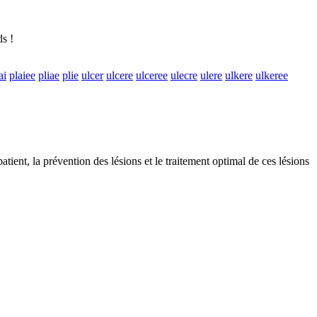
s !
ai
plaiee
pliae
plie
ulcer
ulcere
ulceree
ulecre
ulere
ulkere
ulkeree
ient, la prévention des lésions et le traitement optimal de ces lésions