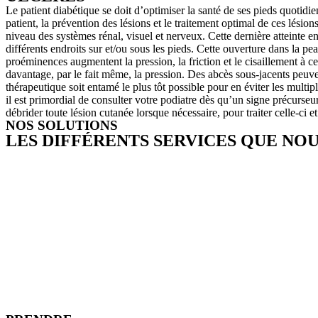
Le patient diabétique se doit d’optimiser la santé de ses pieds quotidi
patient, la prévention des lésions et le traitement optimal de ces lési
niveau des systèmes rénal, visuel et nerveux. Cette dernière atteinte en
différents endroits sur et/ou sous les pieds. Cette ouverture dans la p
proéminences augmentent la pression, la friction et le cisaillement à ce
davantage, par le fait même, la pression. Des abcès sous-jacents peuvent
thérapeutique soit entamé le plus tôt possible pour en éviter les multip
il est primordial de consulter votre podiatre dès qu’un signe précurseu
débrider toute lésion cutanée lorsque nécessaire, pour traiter celle-ci 
NOS SOLUTIONS
LES DIFFÉRENTS SERVICES QUE NO