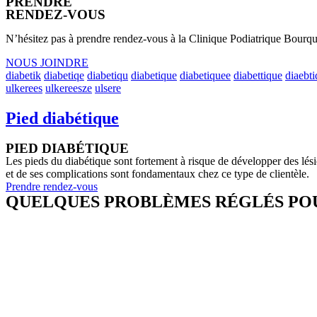
PRENDRE
RENDEZ-VOUS
N’hésitez pas à prendre rendez-vous à la Clinique Podiatrique Bourque
NOUS JOINDRE
diabetik
diabetiqe
diabetiqu
diabetique
diabetiquee
diabettique
diaebt
ulkerees
ulkereesze
ulsere
Pied diabétique
PIED DIABÉTIQUE
Les pieds du diabétique sont fortement à risque de développer des lésio
et de ses complications sont fondamentaux chez ce type de clientèle.
Prendre rendez-vous
QUELQUES PROBLÈMES RÉGLÉS POUR