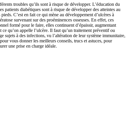
fférents troubles qu’ils sont à risque de développer. L’éducation du
es patients diabétiques sont à risque de développer des atteintes au
des pieds. C’est en fait ce qui mène au développement d’ulcères à
rkératose survenant sur des proéminences osseuses. En effet, ces
onnel formé pour le faire, elles continuent d’épaissir, augmentant
t ce qu’on appelle l’ulcère. Il faut qu’un traitement préventif ou
e sujets à des infections, vu l’altération de leur système immunitaire,
 pour vous donner les meilleurs conseils, trucs et astuces, pour
surer une prise en charge idéale.