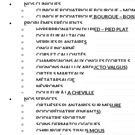
NOS CLINIQUES
CLINIQUE PODIATRIQUE BOURQUE – MON
CLINIQUE PODIATRIQUE BOURQUE – BOI
PROBLÈMES FRÉQUENTS
HYPERPRONATION DU PIED – PIED PLAT
DOULEUR AU TALON
VERRUES PLANTAIRES
ONGLE INCARNÉ
CORS ET CALLOSITÉS
CHAMPIGNONS AUX ONGLES D’ORTEILS
OIGNONS (HALLUX ABDUCTO VALGUS)
ORTEILS MARTEAUX
MÉTATARSALGIE
NÉVROMES
DOULEUR À LA CHEVILLE
NOS SERVICES
ORTHÈSES PLANTAIRES SUR MESURE
PODOPÉDIATRIE (ENFANTS)
PODIATRIE SPORTIVE
SOINS DERMATOLOGIQUES
CHIRURGIE DES TISSUS MOUS