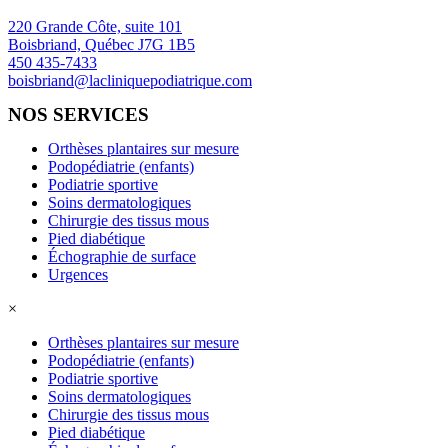
220 Grande Côte, suite 101
Boisbriand, Québec J7G 1B5
450 435-7433
boisbriand@lacliniquepodiatrique.com
NOS SERVICES
Orthèses plantaires sur mesure
Podopédiatrie (enfants)
Podiatrie sportive
Soins dermatologiques
Chirurgie des tissus mous
Pied diabétique
Échographie de surface
Urgences
×
Orthèses plantaires sur mesure
Podopédiatrie (enfants)
Podiatrie sportive
Soins dermatologiques
Chirurgie des tissus mous
Pied diabétique