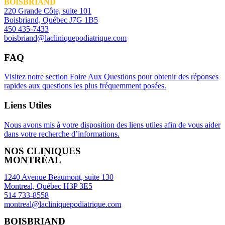
BOISBRIAND
220 Grande Côte, suite 101
Boisbriand, Québec J7G 1B5
450 435-7433
boisbriand@lacliniquepodiatrique.com
FAQ
Visitez notre section Foire Aux Questions pour obtenir des réponses
rapides aux questions les plus fréquemment posées.
Liens Utiles
Nous avons mis à votre disposition des liens utiles afin de vous aider
dans votre recherche d’informations.
NOS CLINIQUES
MONTRÉAL
1240 Avenue Beaumont, suite 130
Montreal, Québec H3P 3E5
514 733-8558
montreal@lacliniquepodiatrique.com
BOISBRIAND