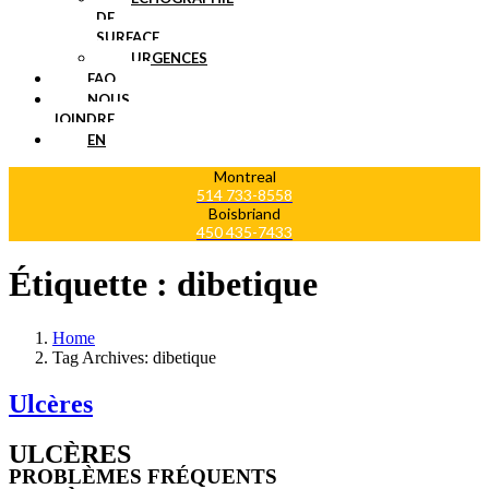
DE
SURFACE
URGENCES
FAQ
NOUS
JOINDRE
EN
Montreal
514 733-8558
Boisbriand
450 435-7433
Étiquette :
dibetique
Home
Tag Archives: dibetique
Ulcères
ULCÈRES
PROBLÈMES FRÉQUENTS