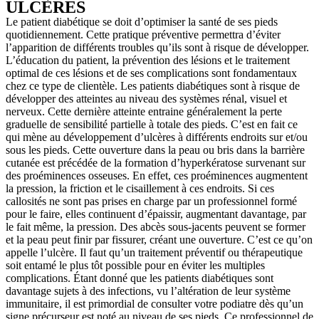
ULCÈRES
Le patient diabétique se doit d’optimiser la santé de ses pieds
quotidiennement. Cette pratique préventive permettra d’éviter
l’apparition de différents troubles qu’ils sont à risque de développer.
L’éducation du patient, la prévention des lésions et le traitement
optimal de ces lésions et de ses complications sont fondamentaux
chez ce type de clientèle. Les patients diabétiques sont à risque de
développer des atteintes au niveau des systèmes rénal, visuel et
nerveux. Cette dernière atteinte entraine généralement la perte
graduelle de sensibilité partielle à totale des pieds. C’est en fait ce
qui mène au développement d’ulcères à différents endroits sur et/ou
sous les pieds. Cette ouverture dans la peau ou bris dans la barrière
cutanée est précédée de la formation d’hyperkératose survenant sur
des proéminences osseuses. En effet, ces proéminences augmentent
la pression, la friction et le cisaillement à ces endroits. Si ces
callosités ne sont pas prises en charge par un professionnel formé
pour le faire, elles continuent d’épaissir, augmentant davantage, par
le fait même, la pression. Des abcès sous-jacents peuvent se former
et la peau peut finir par fissurer, créant une ouverture. C’est ce qu’on
appelle l’ulcère. Il faut qu’un traitement préventif ou thérapeutique
soit entamé le plus tôt possible pour en éviter les multiples
complications. Étant donné que les patients diabétiques sont
davantage sujets à des infections, vu l’altération de leur système
immunitaire, il est primordial de consulter votre podiatre dès qu’un
signe précurseur est noté au niveau de ses pieds. Ce professionnel de