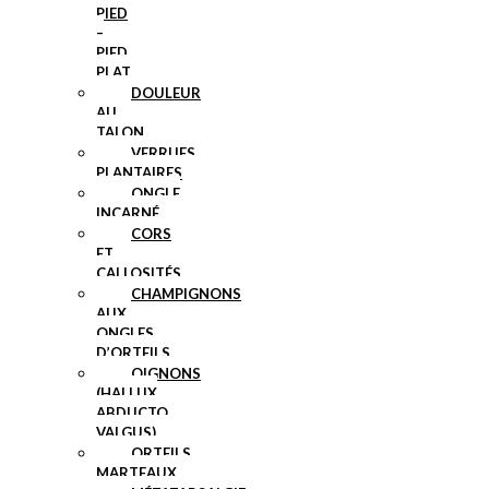
PIED
–
PIED
PLAT
DOULEUR
AU
TALON
VERRUES
PLANTAIRES
ONGLE
INCARNÉ
CORS
ET
CALLOSITÉS
CHAMPIGNONS
AUX
ONGLES
D’ORTEILS
OIGNONS
(HALLUX
ABDUCTO
VALGUS)
ORTEILS
MARTEAUX