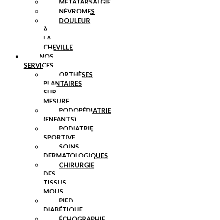
MÉTATARSALGIE
NÉVROMES
DOULEUR
À
LA
CHEVILLE
NOS
SERVICES
ORTHÈSES
PLANTAIRES
SUR
MESURE
PODOPÉDIATRIE
(ENFANTS)
PODIATRIE
SPORTIVE
SOINS
DERMATOLOGIQUES
CHIRURGIE
DES
TISSUS
MOUS
PIED
DIABÉTIQUE
ÉCHOGRAPHIE