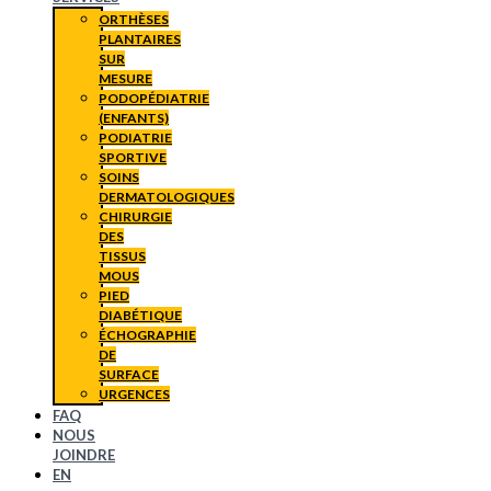
ORTHÈSES
PLANTAIRES
SUR
MESURE
PODOPÉDIATRIE
(ENFANTS)
PODIATRIE
SPORTIVE
SOINS
DERMATOLOGIQUES
CHIRURGIE
DES
TISSUS
MOUS
PIED
DIABÉTIQUE
ÉCHOGRAPHIE
DE
SURFACE
URGENCES
FAQ
NOUS
JOINDRE
EN