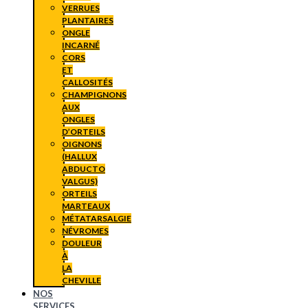
VERRUES
PLANTAIRES
ONGLE
INCARNÉ
CORS
ET
CALLOSITÉS
CHAMPIGNONS
AUX
ONGLES
D’ORTEILS
OIGNONS
(HALLUX
ABDUCTO
VALGUS)
ORTEILS
MARTEAUX
MÉTATARSALGIE
NÉVROMES
DOULEUR
À
LA
CHEVILLE
NOS
SERVICES