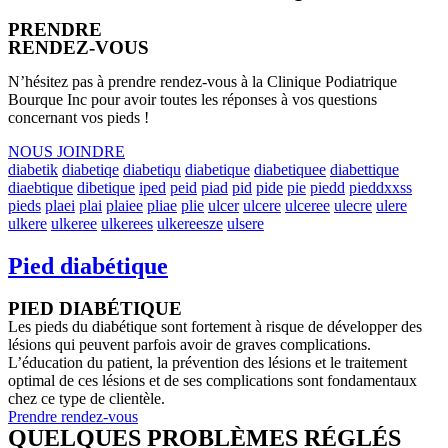
PRENDRE
RENDEZ-VOUS
N’hésitez pas à prendre rendez-vous à la Clinique Podiatrique
Bourque Inc pour avoir toutes les réponses à vos questions
concernant vos pieds !
NOUS JOINDRE
diabetik
diabetiqe
diabetiqu
diabetique
diabetiquee
diabettique
diaebtique
dibetique
iped
peid
piad
pid
pide
pie
piedd
pieddxxss
pieds
plaei
plai
plaiee
pliae
plie
ulcer
ulcere
ulceree
ulecre
ulere
ulkere
ulkeree
ulkerees
ulkereesze
ulsere
Pied diabétique
PIED DIABÉTIQUE
Les pieds du diabétique sont fortement à risque de développer des
lésions qui peuvent parfois avoir de graves complications.
L’éducation du patient, la prévention des lésions et le traitement
optimal de ces lésions et de ses complications sont fondamentaux
chez ce type de clientèle.
Prendre rendez-vous
QUELQUES PROBLÈMES RÉGLÉS