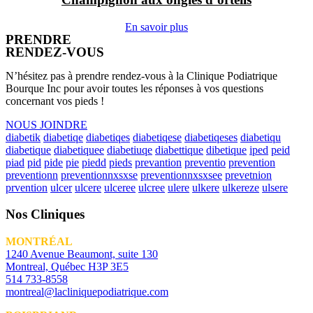
En savoir plus
PRENDRE
RENDEZ-VOUS
N’hésitez pas à prendre rendez-vous à la Clinique Podiatrique
Bourque Inc pour avoir toutes les réponses à vos questions
concernant vos pieds !
NOUS JOINDRE
diabetik
diabetiqe
diabetiqes
diabetiqese
diabetiqeses
diabetiqu
diabetique
diabetiquee
diabetiuqe
diabettique
dibetique
iped
peid
piad
pid
pide
pie
piedd
pieds
prevantion
preventio
prevention
preventionn
preventionnxsxse
preventionnxsxsee
prevetnion
prvention
ulcer
ulcere
ulceree
ulcree
ulere
ulkere
ulkereze
ulsere
Nos Cliniques
MONTRÉAL
1240 Avenue Beaumont, suite 130
Montreal, Québec H3P 3E5
514 733-8558
montreal@lacliniquepodiatrique.com