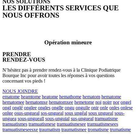
NOS SOLUTIONS
LES DIFFÉRENTS SERVICES QUE
NOUS OFFRONS
Opération mineure
PRENDRE
RENDEZ-VOUS
N’hésitez pas à prendre rendez-vous à la Clinique Podiatrique
Bourque Inc pour avoir toutes les réponses à vos questions
concernant vos pieds !
NOUS JOINDRE
ematome
heamtome
heatome
hemathome
hematom
hematome
hematomee
hematomxe
hematomxee
hemetome
noi
noirr
nor
ongel
ongl
onglé
onglee
ongles
onglle
ongu
onguile
onir
onle
onles
onlese
onlge
osus-ungueal
sos-ungueal
sous ungéal
sous ungueal
sous-
unguea
sous-ungueall
sous-unguial
sus-ungueal
tramuatisme
tramuatismes
tramuatismese
tramuatismesee
tramuatismesees
tramuatismeseesxe
traumatism
traumatismee
tromatisme
trumatisme