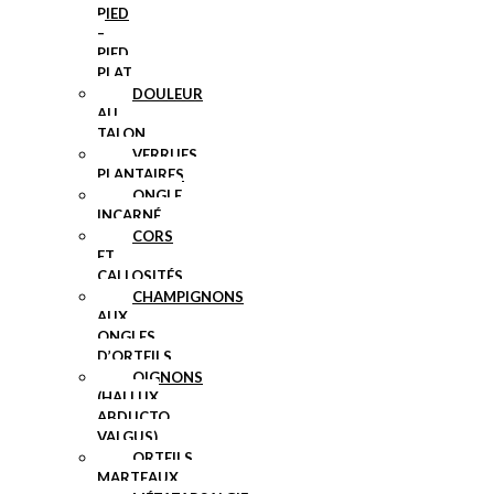
PIED
–
PIED
PLAT
DOULEUR
AU
TALON
VERRUES
PLANTAIRES
ONGLE
INCARNÉ
CORS
ET
CALLOSITÉS
CHAMPIGNONS
AUX
ONGLES
D’ORTEILS
OIGNONS
(HALLUX
ABDUCTO
VALGUS)
ORTEILS
MARTEAUX