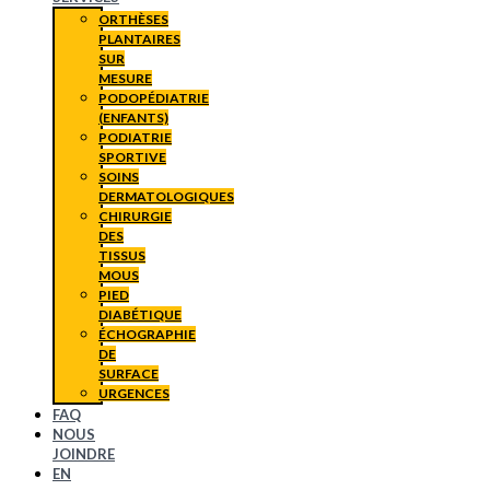
ORTHÈSES
PLANTAIRES
SUR
MESURE
PODOPÉDIATRIE
(ENFANTS)
PODIATRIE
SPORTIVE
SOINS
DERMATOLOGIQUES
CHIRURGIE
DES
TISSUS
MOUS
PIED
DIABÉTIQUE
ÉCHOGRAPHIE
DE
SURFACE
URGENCES
FAQ
NOUS
JOINDRE
EN