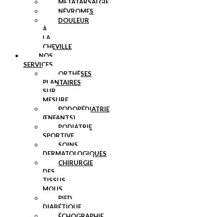
MÉTATARSALGIE
NÉVROMES
DOULEUR
À
LA
CHEVILLE
NOS
SERVICES
ORTHÈSES
PLANTAIRES
SUR
MESURE
PODOPÉDIATRIE
(ENFANTS)
PODIATRIE
SPORTIVE
SOINS
DERMATOLOGIQUES
CHIRURGIE
DES
TISSUS
MOUS
PIED
DIABÉTIQUE
ÉCHOGRAPHIE