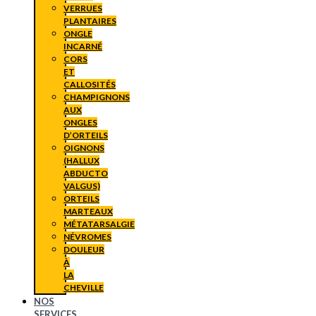
VERRUES
PLANTAIRES
ONGLE
INCARNÉ
CORS
ET
CALLOSITÉS
CHAMPIGNONS
AUX
ONGLES
D’ORTEILS
OIGNONS
(HALLUX
ABDUCTO
VALGUS)
ORTEILS
MARTEAUX
MÉTATARSALGIE
NÉVROMES
DOULEUR
À
LA
CHEVILLE
NOS
SERVICES