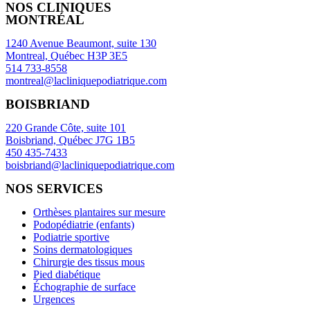
NOS CLINIQUES
MONTRÉAL
1240 Avenue Beaumont, suite 130
Montreal, Québec H3P 3E5
514 733-8558
montreal@lacliniquepodiatrique.com
BOISBRIAND
220 Grande Côte, suite 101
Boisbriand, Québec J7G 1B5
450 435-7433
boisbriand@lacliniquepodiatrique.com
NOS SERVICES
Orthèses plantaires sur mesure
Podopédiatrie (enfants)
Podiatrie sportive
Soins dermatologiques
Chirurgie des tissus mous
Pied diabétique
Échographie de surface
Urgences