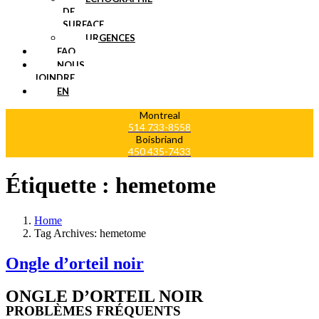
DE
SURFACE
URGENCES
FAQ
NOUS
JOINDRE
EN
Montreal
514 733-8558
Boisbriand
450 435-7433
Étiquette :
hemetome
Home
Tag Archives: hemetome
Ongle d’orteil noir
ONGLE D’ORTEIL NOIR
PROBLÈMES FRÉQUENTS