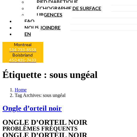
PIED DIABÉTIQUE
ÉCHOGRAPHIE DE SURFACE
URGENCES
FAQ
NOUS JOINDRE
EN
Montreal
514 733-8558
Boisbriand
450 435-7433
Étiquette :
sous ungéal
Home
Tag Archives: sous ungéal
Ongle d’orteil noir
ONGLE D’ORTEIL NOIR
PROBLÈMES FRÉQUENTS
ONGLE D’ORTEIL NOIR