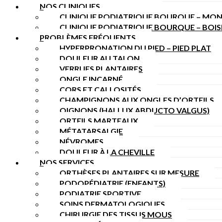
NOS CLINIQUES
CLINIQUE PODIATRIQUE BOURQUE – MON
CLINIQUE PODIATRIQUE BOURQUE – BOI
PROBLÈMES FRÉQUENTS
HYPERPRONATION DU PIED – PIED PLAT
DOULEUR AU TALON
VERRUES PLANTAIRES
ONGLE INCARNÉ
CORS ET CALLOSITÉS
CHAMPIGNONS AUX ONGLES D’ORTEILS
OIGNONS (HALLUX ABDUCTO VALGUS)
ORTEILS MARTEAUX
MÉTATARSALGIE
NÉVROMES
DOULEUR À LA CHEVILLE
NOS SERVICES
ORTHÈSES PLANTAIRES SUR MESURE
PODOPÉDIATRIE (ENFANTS)
PODIATRIE SPORTIVE
SOINS DERMATOLOGIQUES
CHIRURGIE DES TISSUS MOUS