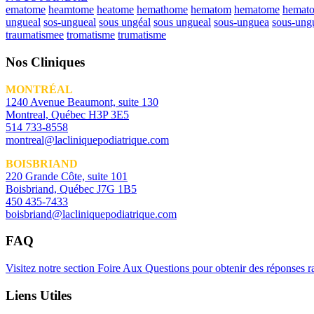
ematome
heamtome
heatome
hemathome
hematom
hematome
hemat
ungueal
sos-ungueal
sous ungéal
sous ungueal
sous-unguea
sous-ung
traumatismee
tromatisme
trumatisme
Nos Cliniques
MONTRÉAL
1240 Avenue Beaumont, suite 130
Montreal, Québec H3P 3E5
514 733-8558
montreal@lacliniquepodiatrique.com
BOISBRIAND
220 Grande Côte, suite 101
Boisbriand, Québec J7G 1B5
450 435-7433
boisbriand@lacliniquepodiatrique.com
FAQ
Visitez notre section Foire Aux Questions pour obtenir des réponses 
Liens Utiles