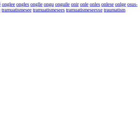
é
onglee
ongles
onglle
ongu
onguile
onir
onle
onles
onlese
onlge
osus-
e
tramuatismesee
tramuatismesees
tramuatismeseesxe
traumatism