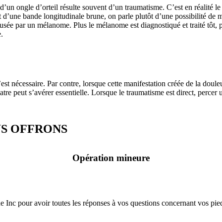
 d’un ongle d’orteil résulte souvent d’un traumatisme. C’est en réalité l
git d’une bande longitudinale brune, on parle plutôt d’une possibilité d
causée par un mélanome. Plus le mélanome est diagnostiqué et traité tôt, p
e.
 nécessaire. Par contre, lorsque cette manifestation créée de la douleur
e peut s’avérer essentielle. Lorsque le traumatisme est direct, percer un
US OFFRONS
Opération mineure
 Inc pour avoir toutes les réponses à vos questions concernant vos pied