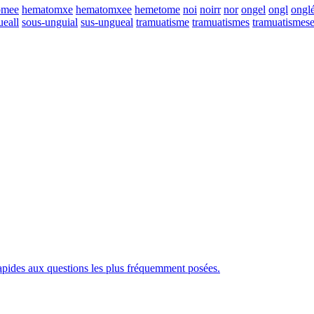
omee
hematomxe
hematomxee
hemetome
noi
noirr
nor
ongel
ongl
ongl
ueall
sous-unguial
sus-ungueal
tramuatisme
tramuatismes
tramuatismes
rapides aux questions les plus fréquemment posées.